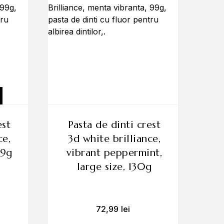
pasta de dinti crest
ce,
3d white brilliance,
99g
vibrant peppermint,
large size, 130g
72,99
lei