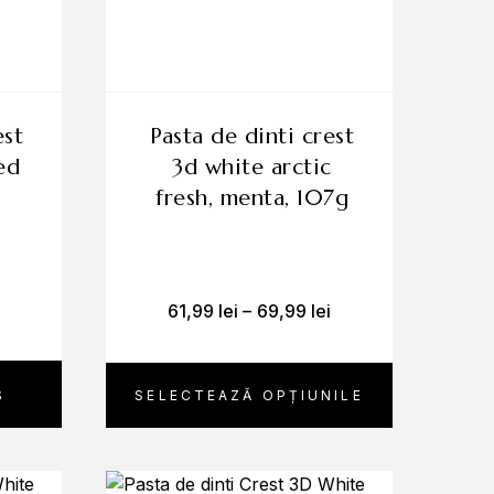
pasta de dinti crest
ed
3d white arctic
fresh, menta, 107g
61,99
lei
–
69,99
lei
Ș
SELECTEAZĂ OPȚIUNILE