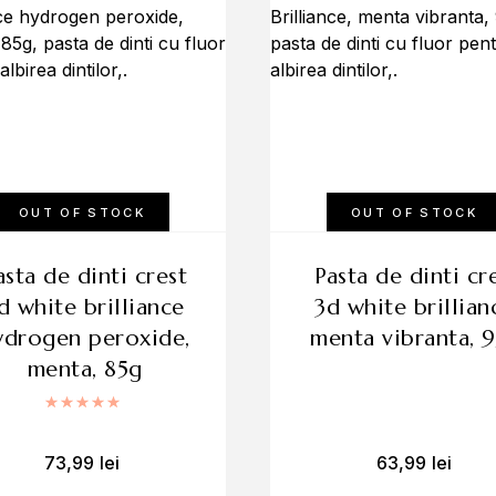
OUT OF STOCK
OUT OF STOCK
pasta de dinti crest
d white brilliance
3d white brillian
ydrogen peroxide,
menta vibranta, 
menta, 85g
Evaluat la
5.00
din 5
73,99
lei
63,99
lei