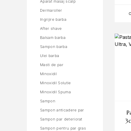
Aparat masaj scalp
Dermaroller
Ingrijire barba
After shave
Balsam barba
Sampon barba
Ulei barba
Masti de par
Minoxidil
Minoxidil Solutie
Minoxidil Spuma
Sampon
Sampon anticadere par
pasta de dinti crest
Sampon par deteriorat
3d
Sampon pentru par gras