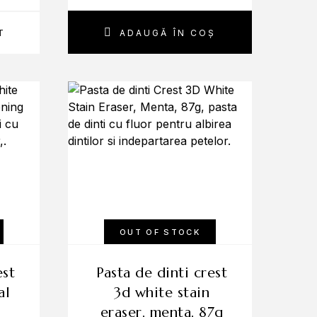
T
ADAUGĂ ÎN COȘ
OUT OF STOCK
pasta de dinti crest
al
3d white stain
eraser, menta, 87g