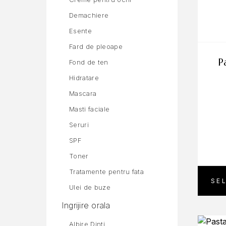
Demachiere
Esente
Fard de pleoape
pasta de dinti crest
Fond de ten
Hidratare
Mascara
Masti faciale
Seruri
SPF
Toner
Tratamente pentru fata
SE
Ulei de buze
Ingrijire orala
Albire Dinti