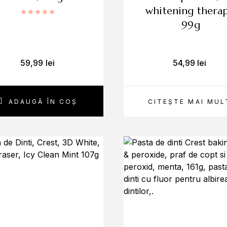
whitening therap
Evaluat la
5.00
din 5
99g
59,99
lei
54,99
lei
ADAUGĂ ÎN COȘ
CITEȘTE MAI MUL