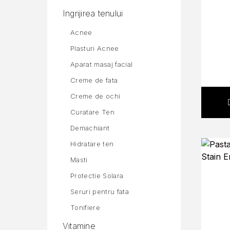
Ingrijirea tenului
Acnee
Plasturi Acnee
Aparat masaj facial
Creme de fata
Creme de ochi
Curatare Ten
Demachiant
Hidratare ten
Masti
Protectie Solara
Seruri pentru fata
Tonifiere
Vitamine