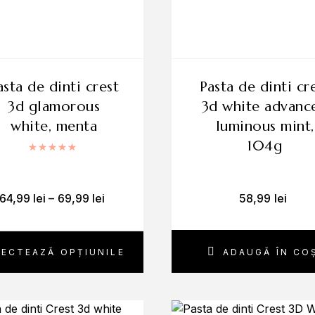
pasta de dinti crest
3d glamorous
3d white advanc
white, menta
luminous mint,
104g
Evaluat la
5.00
din 5
64,99
lei
–
69,99
lei
58,99
lei
LECTEAZĂ OPȚIUNILE
ADAUGĂ ÎN CO