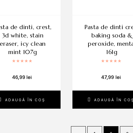
pasta de dinti crest
3d white, stain
baking soda &
eraser, icy clean
peroxide, menta
mint 107g
161g
Evaluat la
5.00
din 5
Evaluat
46,99
lei
47,99
lei
ADAUGĂ ÎN COȘ
ADAUGĂ ÎN CO