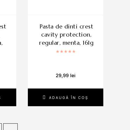
pasta de dinti crest
cavity protection,
,
regular, menta, 161g
Evaluat la
5.00
din 5
 la
5.00
din 5
29,99
lei
Ș
ADAUGĂ ÎN COȘ