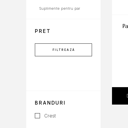
Suplimente pentru par
pasta de dinti, crest,
PRET
FILTREAZĂ
BRANDURI
Crest