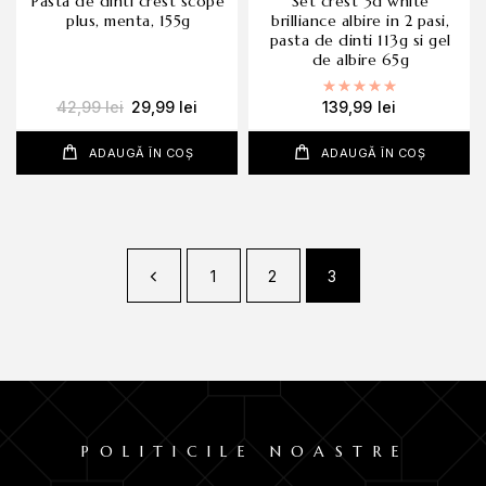
pasta de dinti crest scope
set crest 3d white
plus, menta, 155g
brilliance albire in 2 pasi,
pasta de dinti 113g si gel
de albire 65g
Evaluat la
5.00
42,99
lei
29,99
lei
139,99
lei
ADAUGĂ ÎN COȘ
ADAUGĂ ÎN COȘ
1
2
3
POLITICILE NOASTRE