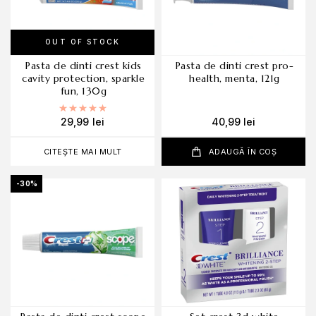
OUT OF STOCK
pasta de dinti crest kids
pasta de dinti crest pro-
cavity protection, sparkle
health, menta, 121g
fun, 130g
Evaluat la
5.00
din 5
29,99
lei
40,99
lei
CITEȘTE MAI MULT
ADAUGĂ ÎN COȘ
-30%