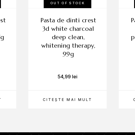
OUT OF STOCK
pasta de dinti crest
pasta de dinti crest
3d white charcoal
7g
deep clean,
p
whitening therapy,
99g
54,99
lei
T
CITEȘTE MAI MULT