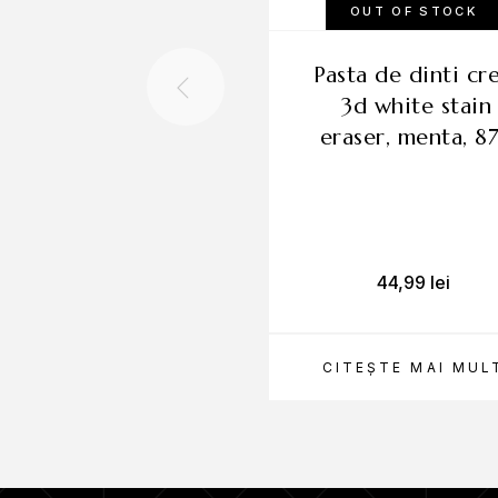
OUT OF STOCK
pasta de dinti crest
3d white stain
eraser, menta, 8
44,99
lei
CITEȘTE MAI MUL