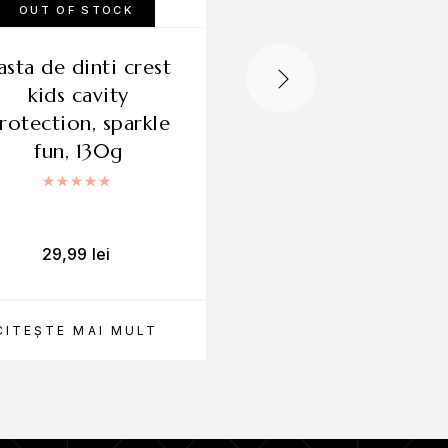
OUT OF STOCK
benzi crest 3d
kids cavity
classic white, 
rotection, sparkle
concentratie,
fun, 130g
tratament pent
albirea dintilo
Evaluat la
5.00
din 5
29,99
lei
16,99
lei
CITEȘTE MAI MULT
ADAUGĂ ÎN CO