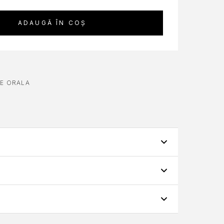
ADAUGĂ ÎN COȘ
RE ORALA
aroma de menta
. Ata dentara combina
iecare utilizare. Concepute pentru manipulare
spatii interdentare, promovand gingii mai