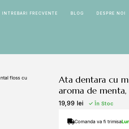
INTREBARI FRECVENTE
BLOG
DESPRE NOI
ata dentara cu maner, set 100 bucati,
aroma de menta, d
19,99
lei
✓
În Stoc
Comanda va fi trimisa
Lun