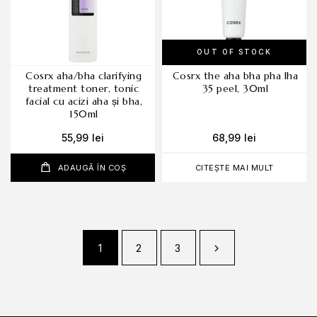
OUT OF STOCK
cosrx aha/bha clarifying
cosrx the aha bha pha lha
treatment toner, tonic
35 peel, 30ml
facial cu acizi aha și bha,
150ml
55,99
lei
68,99
lei
ADAUGĂ ÎN COȘ
CITEȘTE MAI MULT
1
2
3