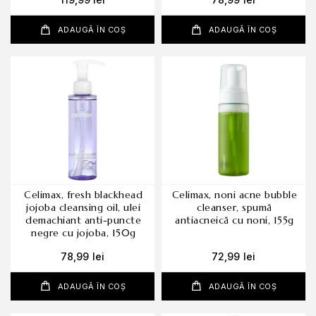
ADAUGĂ ÎN COȘ
ADAUGĂ ÎN COȘ
celimax, fresh blackhead
celimax, noni acne bubble
jojoba cleansing oil, ulei
cleanser, spumă
demachiant anti-puncte
antiacneică cu noni, 155g
negre cu jojoba, 150g
78,99
lei
72,99
lei
ADAUGĂ ÎN COȘ
ADAUGĂ ÎN COȘ