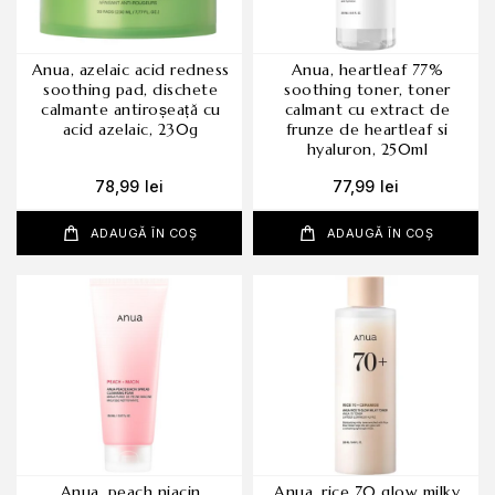
anua, azelaic acid redness
anua, heartleaf 77%
soothing pad, dischete
soothing toner, toner
calmante antiroșeață cu
calmant cu extract de
acid azelaic, 230g
frunze de heartleaf si
hyaluron, 250ml
78,99
lei
77,99
lei
ADAUGĂ ÎN COȘ
ADAUGĂ ÎN COȘ
anua, peach niacin
anua, rice 70 glow milky