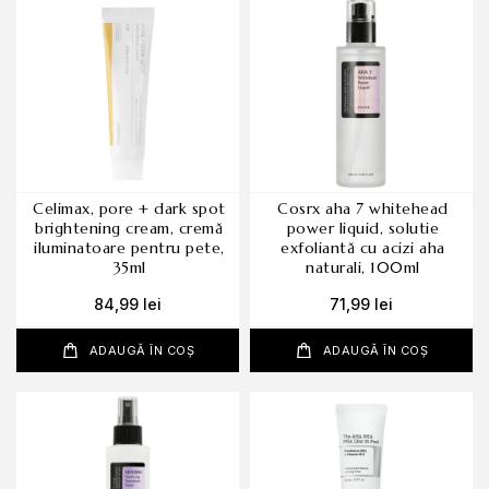
celimax, pore + dark spot
cosrx aha 7 whitehead
brightening cream, cremă
power liquid, solutie
iluminatoare pentru pete,
exfoliantă cu acizi aha
35ml
naturali, 100ml
84,99
lei
71,99
lei
ADAUGĂ ÎN COȘ
ADAUGĂ ÎN COȘ