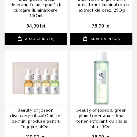
cleansing foam, spumă de
toner, toner iluminator cu
curățare iluminatoare,
extract de orez, 250g
150ml
84,99
lei
78,99
lei
ADAUGĂ ÎN COȘ
ADAUGĂ ÎN COȘ
beauty of joseon,
beauty of joseon, green
discovery kit 4x10ml, set
plum toner aha + bha,
de mini produse pentru
toner exfoliant cu aha și
îngrijire, 40ml
bha, 150ml
119,99
lei
78,99
lei