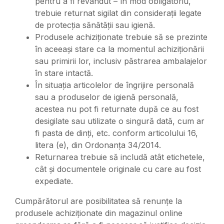
pentru a fi revândut – în mod obligatoriu,
trebuie returnat sigilat din considerații legate
de protecția sănătății sau igienă.
Produsele achiziționate trebuie să se prezinte
în aceeași stare ca la momentul achiziționării
sau primirii lor, inclusiv păstrarea ambalajelor
în stare intactă.
În situația articolelor de îngrijire personală
sau a produselor de igienă personală,
acestea nu pot fi returnate după ce au fost
desigilate sau utilizate o singură dată, cum ar
fi pasta de dinți, etc. conform articolului 16,
litera (e), din Ordonanța 34/2014.
Returnarea trebuie să includă atât etichetele,
cât și documentele originale cu care au fost
expediate.
Cumpărătorul are posibilitatea să renunțe la
produsele achiziționate din magazinul online