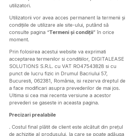
utilizatori.
Utilizatorii vor avea acces permanent la termenii și
condițiile de utilizare ale site-ului, putând să
consulte pagina “
Termeni și condiții
” în orice
moment.
Prin folosirea acestui website va exprimati
acceptarea termenilor si conditiilor, DIGITALEASE
SOLUTIONS S.R.L. cu VAT RO47543828 si cu
punct de lucru fizic in Drumul Bacriului 57,
Bucuresti, 062381, România, isi rezerva dreptul de
a face modificari asupra prevederilor de mai jos.
Ultima si cea mai recenta versiune a acestor
prevederi se gaseste in aceasta pagina.
Precizari prealabile
. Costul final plătit de client este alcătuit din prețul
de achiziție al produsului, la care se poate adăuga