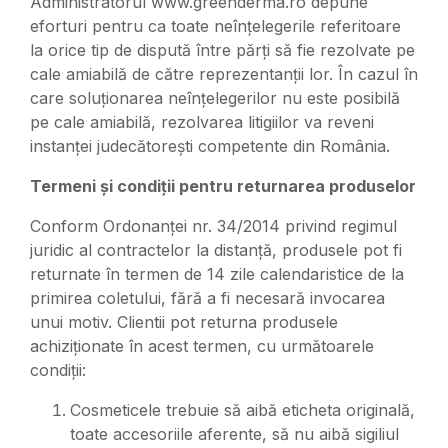
Administratorul www.greenderma.ro depune
eforturi pentru ca toate neînțelegerile referitoare
la orice tip de dispută între părți să fie rezolvate pe
cale amiabilă de către reprezentanții lor. În cazul în
care soluționarea neînțelegerilor nu este posibilă
pe cale amiabilă, rezolvarea litigiilor va reveni
instanței judecătorești competente din România.
Termeni și condiții pentru returnarea produselor
Conform Ordonanței nr. 34/2014 privind regimul
juridic al contractelor la distanță, produsele pot fi
returnate în termen de 14 zile calendaristice de la
primirea coletului, fără a fi necesară invocarea
unui motiv. Clientii pot returna produsele
achiziționate în acest termen, cu următoarele
condiții:
Cosmeticele trebuie să aibă eticheta originală,
toate accesoriile aferente, să nu aibă sigiliul