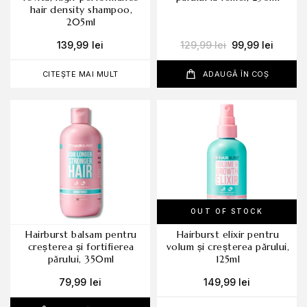
hair density shampoo,
205ml
139,99
lei
129,99
lei
99,99
lei
CITEȘTE MAI MULT
ADAUGĂ ÎN COȘ
OUT OF STOCK
hairburst balsam pentru
hairburst elixir pentru
creșterea și fortifierea
volum și creșterea părului,
părului, 350ml
125ml
79,99
lei
149,99
lei