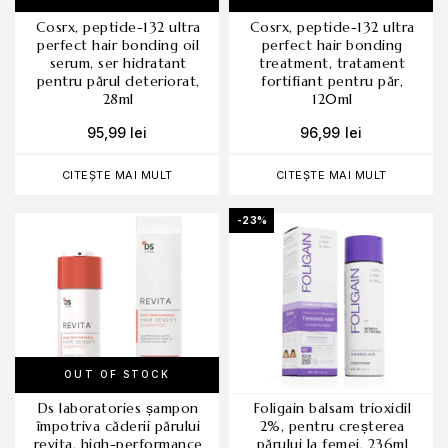
cosrx, peptide-132 ultra
cosrx, peptide-132 ultra
perfect hair bonding oil
perfect hair bonding
serum, ser hidratant
treatment, tratament
pentru părul deteriorat,
fortifiant pentru păr,
28ml
120ml
95,99
lei
96,99
lei
CITEȘTE MAI MULT
CITEȘTE MAI MULT
-23%
OUT OF STOCK
ds laboratories șampon
foligain balsam trioxidil
împotriva căderii părului
2%, pentru creșterea
revita, high-performance
părului la femei, 236ml