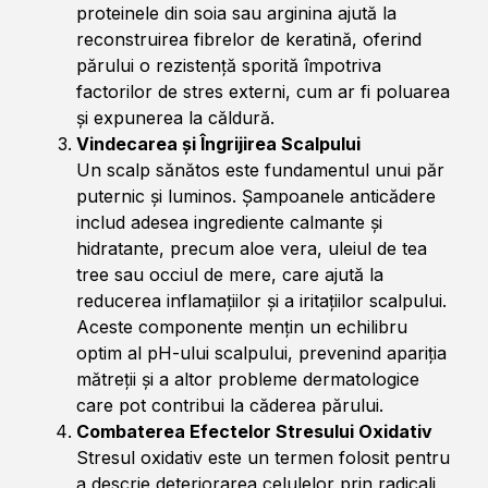
proteinele din soia sau arginina ajută la
reconstruirea fibrelor de keratină, oferind
părului o rezistență sporită împotriva
factorilor de stres externi, cum ar fi poluarea
și expunerea la căldură.
Vindecarea și Îngrijirea Scalpului
Un scalp sănătos este fundamentul unui păr
puternic și luminos. Șampoanele anticădere
includ adesea ingrediente calmante și
hidratante, precum aloe vera, uleiul de tea
tree sau occiul de mere, care ajută la
reducerea inflamațiilor și a iritațiilor scalpului.
Aceste componente mențin un echilibru
optim al pH-ului scalpului, prevenind apariția
mătreții și a altor probleme dermatologice
care pot contribui la căderea părului.
Combaterea Efectelor Stresului Oxidativ
Stresul oxidativ este un termen folosit pentru
a descrie deteriorarea celulelor prin radicali