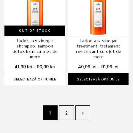
OUT OF STOCK
lador, acv vinegar
lador, acv vinegar
shampoo, șampon
treatment, tratament
detoxifiant cu oțet de
revitalizant cu oțet de
mere
mere
41,99
lei
–
90,99
lei
40,99
lei
–
91,99
lei
SELECTEAZĂ OPȚIUNILE
SELECTEAZĂ OPȚIUNILE
1
2