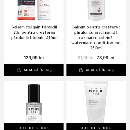
balsam foligain trioxidil
balsam pentru creșterea
2%, pentru creșterea
părului cu niacinamidă,
părului la bărbați, 236ml
rozmarin, cafeină,
watermans condition me,
250ml
129,99
lei
81,99
lei
78,99
lei
ADAUGĂ ÎN COȘ
ADAUGĂ ÎN COȘ
OUT OF STOCK
OUT OF STOCK