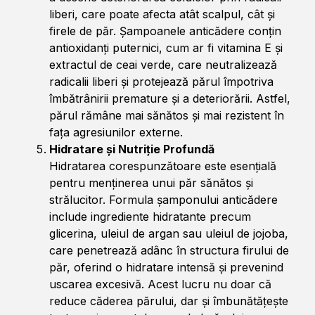
liberi, care poate afecta atât scalpul, cât și
firele de păr. Șampoanele anticădere conțin
antioxidanți puternici, cum ar fi vitamina E și
extractul de ceai verde, care neutralizează
radicalii liberi și protejează părul împotriva
îmbătrânirii premature și a deteriorării. Astfel,
părul rămâne mai sănătos și mai rezistent în
fața agresiunilor externe.
Hidratare și Nutriție Profundă
Hidratarea corespunzătoare este esențială
pentru menținerea unui păr sănătos și
strălucitor. Formula șamponului anticădere
include ingrediente hidratante precum
glicerina, uleiul de argan sau uleiul de jojoba,
care penetrează adânc în structura firului de
păr, oferind o hidratare intensă și prevenind
uscarea excesivă. Acest lucru nu doar că
reduce căderea părului, dar și îmbunătățește