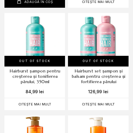
ADAUGĂ ÎN COȘ
CITEȘTE MAI MULT
OUT OF STOCK
OUT OF STOCK
hairburst șampon pentru
hairburst set șampon și
creșterea și tonifierea
balsam pentru creșterea și
părului, 350ml
fortifierea părului
84,99
lei
126,99
lei
CITEȘTE MAI MULT
CITEȘTE MAI MULT