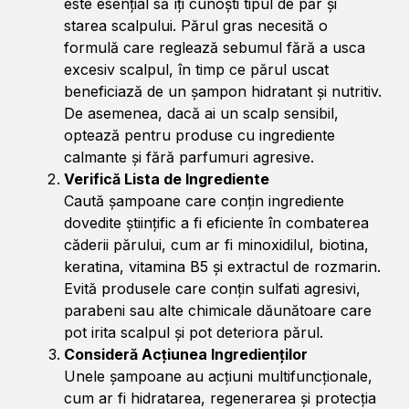
este esențial să îți cunoști tipul de păr și
starea scalpului. Părul gras necesită o
formulă care reglează sebumul fără a usca
excesiv scalpul, în timp ce părul uscat
beneficiază de un șampon hidratant și nutritiv.
De asemenea, dacă ai un scalp sensibil,
optează pentru produse cu ingrediente
calmante și fără parfumuri agresive.
Verifică Lista de Ingrediente
Caută șampoane care conțin ingrediente
dovedite științific a fi eficiente în combaterea
căderii părului, cum ar fi minoxidilul, biotina,
keratina, vitamina B5 și extractul de rozmarin.
Evită produsele care conțin sulfati agresivi,
parabeni sau alte chimicale dăunătoare care
pot irita scalpul și pot deteriora părul.
Consideră Acțiunea Ingredienților
Unele șampoane au acțiuni multifuncționale,
cum ar fi hidratarea, regenerarea și protecția