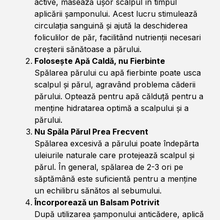
active, masează ușor scalpul în timpul
aplicării șamponului. Acest lucru stimulează
circulația sanguină și ajută la deschiderea
foliculilor de păr, facilitând nutrienții necesari
creșterii sănătoase a părului.
Folosește Apă Caldă, nu Fierbinte
Spălarea părului cu apă fierbinte poate usca
scalpul și părul, agravând problema căderii
părului. Optează pentru apă călduță pentru a
menține hidratarea optimă a scalpului și a
părului.
Nu Spăla Părul Prea Frecvent
Spălarea excesivă a părului poate îndepărta
uleiurile naturale care protejează scalpul și
părul. În general, spălarea de 2-3 ori pe
săptămână este suficientă pentru a menține
un echilibru sănătos al sebumului.
Încorporează un Balsam Potrivit
După utilizarea șamponului anticădere, aplică