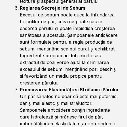
textura și aspectul general al părului.
Reglarea Secreției de Sebum
Excesul de sebum poate duce la înfundarea
foliculilor de păr, ceea ce poate cauza
căderea părului și poate împiedica creșterea
sănătoasă a acestuia. Șampoanele anticădere
sunt formulate pentru a regla producția de
sebum, menținând scalpul curat și echilibrat.
Ingrediente precum acidul salicilic sau
extractul de ceai verde ajută la eliminarea
excesului de sebum, menținând porii deschiși
și favorizând un mediu propice pentru
creșterea părului.
Promovarea Elasticității și Strălucirii Părului
Un păr sănătos nu doar că este mai puternic,
dar și mai elastic și mai strălucitor.
Șampoanele anticădere conțin ingrediente
care hidratează și hrănesc firul de păr,
îmbunătățindu-i elasticitatea și conferindu-i o