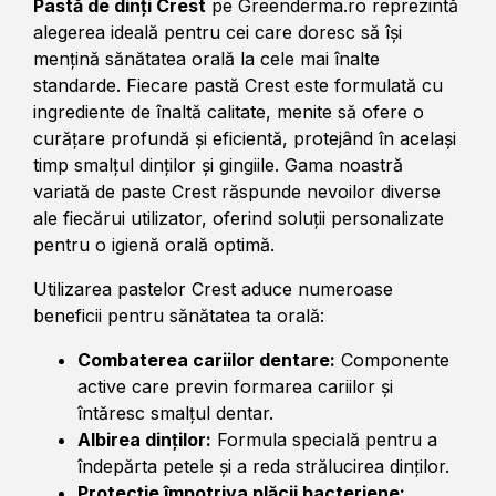
Pastă de dinți Crest
pe Greenderma.ro reprezintă
alegerea ideală pentru cei care doresc să își
mențină sănătatea orală la cele mai înalte
standarde. Fiecare pastă Crest este formulată cu
ingrediente de înaltă calitate, menite să ofere o
curățare profundă și eficientă, protejând în același
timp smalțul dinților și gingiile. Gama noastră
variată de paste Crest răspunde nevoilor diverse
ale fiecărui utilizator, oferind soluții personalizate
pentru o igienă orală optimă.
Utilizarea pastelor Crest aduce numeroase
beneficii pentru sănătatea ta orală:
Combaterea cariilor dentare:
Componente
active care previn formarea cariilor și
întăresc smalțul dentar.
Albirea dinților:
Formula specială pentru a
îndepărta petele și a reda strălucirea dinților.
Protecție împotriva plăcii bacteriene: