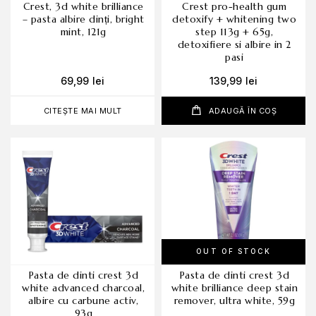
crest, 3d white brilliance
crest pro-health gum
– pasta albire dinți, bright
detoxify + whitening two
mint, 121g
step 113g + 65g,
detoxifiere si albire in 2
pasi
69,99
lei
139,99
lei
CITEȘTE MAI MULT
ADAUGĂ ÎN COȘ
OUT OF STOCK
pasta de dinti crest 3d
pasta de dinti crest 3d
white advanced charcoal,
white brilliance deep stain
albire cu carbune activ,
remover, ultra white, 59g
93g