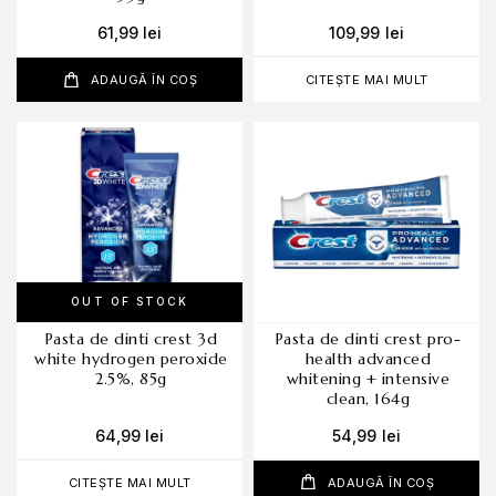
61,99
lei
109,99
lei
ADAUGĂ ÎN COȘ
CITEȘTE MAI MULT
OUT OF STOCK
pasta de dinti crest 3d
pasta de dinti crest pro-
white hydrogen peroxide
health advanced
2.5%, 85g
whitening + intensive
clean, 164g
64,99
lei
54,99
lei
CITEȘTE MAI MULT
ADAUGĂ ÎN COȘ