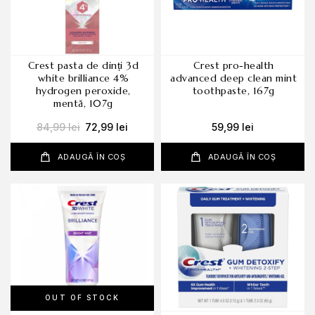
crest pasta de dinți 3d
crest pro-health
white brilliance 4%
advanced deep clean mint
hydrogen peroxide,
toothpaste, 167g
mentă, 107g
84,99
lei
72,99
lei
59,99
lei
ADAUGĂ ÎN COȘ
ADAUGĂ ÎN COȘ
OUT OF STOCK