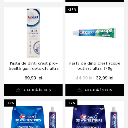
-27%
pasta de dinti crest pro-
pasta de dinti crest scope
health gum detoxify ultra
outlast ultra, 178g
69,99
lei
44,99
lei
32,99
lei
ADAUGĂ ÎN COȘ
ADAUGĂ ÎN COȘ
-15%
-17%