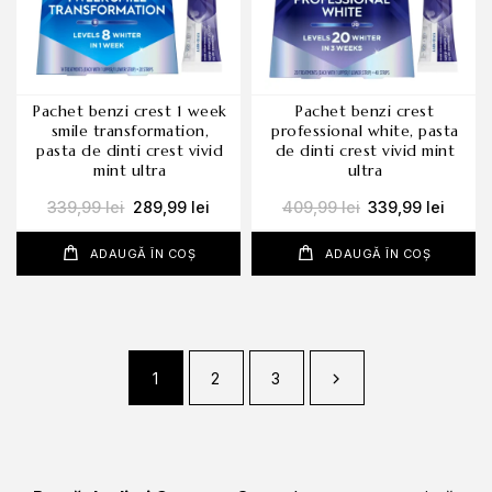
pachet benzi crest 1 week
pachet benzi crest
smile transformation,
professional white, pasta
pasta de dinti crest vivid
de dinti crest vivid mint
mint ultra
ultra
339,99
lei
289,99
lei
409,99
lei
339,99
lei
ADAUGĂ ÎN COȘ
ADAUGĂ ÎN COȘ
1
2
3