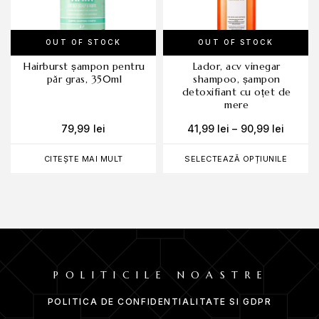
OUT OF STOCK
OUT OF STOCK
hairburst șampon pentru
lador, acv vinegar
păr gras, 350ml
shampoo, șampon
detoxifiant cu oțet de
mere
79,99
lei
41,99
lei
–
90,99
lei
CITEȘTE MAI MULT
SELECTEAZĂ OPȚIUNILE
POLITICILE NOASTRE
POLITICA DE CONFIDENTIALITATE SI GDPR