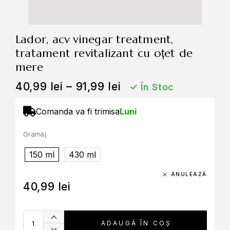
lador, acv vinegar treatment,
tratament revitalizant cu oțet de
mere
40,99
lei
–
91,99
lei
✓
În Stoc
Comanda va fi trimisa
Luni
Gramaj
150 ml
430 ml
ANULEAZĂ
40,99
lei
ADAUGĂ ÎN COȘ