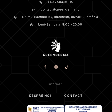
+40 750436015
indica data de fabricatie a produsului, ci doar data pana la
care este permisa utilizarea acestuia. Data de expirare este
contact@greenderma.ro
prezentata sub forma de valoare alfanumerica, unde primele
doua litere reprezinta luna si cele patru cifre reprezinta anul
Drumul Bacriului 57, Bucuresti, 062381, România
expirarii produsului.Top of Form
Luni-Sambata: 8:00 - 20:00
CONDITII DE DEPOZITARE:
Pastrati produsul intr-un loc intunecat si uscat, la
temperatura camerei, cuprinsa intre 0 si +25°C, departe de
expunerea directa la soare si de sursele de caldura.
PRECAUTII
Pentru a asigura siguranta si eficacitatea produsului, va
rugam sa urmati cu atentie urmatoarele indicatii: Evitati
accesul copiilor la acest produs. Este important sa retineti ca
acesta nu este destinat utilizarii de catre copii si adolescenti
cu varsta sub 12 ani. Crest Whitestrips actioneaza exclusiv
Informatii
asupra tesuturilor dentare naturale; materialele artificiale
(precum umpluturile, coroanele, fetele, protezele etc.) nu pot
fi albite.
DESPRE NOI
CONTACT
Este crucial sa evitati inghitirea benzilor sau a salivei
generate in timpul utilizarii acestora. In cazul in care gelul