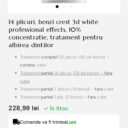
14 plicuri, benzi crest 3d white
professional effects, 10%
concentratie, tratament pentru
albirea dintilor
Tratament
complet
20 plicuri (40 de benzi) –
contine
cutie
Tratament
partial
14 plicuri (28 de benzi) –
fara
cutie
Tratament
partial
7 plicuri (14 benzi) –
fara
cutie
Tratament
partial
1 plic (2 benzi) –
fara
cutie
228,99
lei
✓
În Stoc
Comanda va fi trimisa
Luni