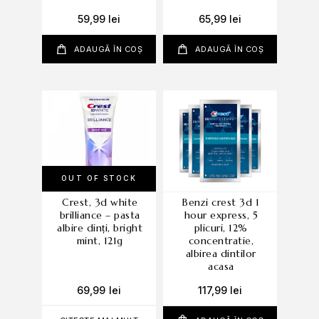
59,99
lei
65,99
lei
ADAUGĂ ÎN COȘ
ADAUGĂ ÎN COȘ
OUT OF STOCK
crest, 3d white
benzi crest 3d 1
brilliance – pasta
hour express, 5
albire dinți, bright
plicuri, 12%
mint, 121g
concentratie,
albirea dintilor
acasa
69,99
lei
117,99
lei