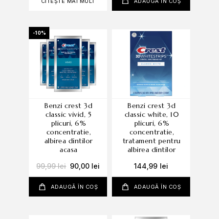
CITEȘTE MAI MULT
ADAUGĂ ÎN COȘ
-10%
benzi crest 3d
benzi crest 3d
classic vivid, 5
classic white, 10
plicuri, 6%
plicuri, 6%
concentratie,
concentratie,
albirea dintilor
tratament pentru
acasa
albirea dintilor
99,99
lei
90,00
lei
144,99
lei
ADAUGĂ ÎN COȘ
ADAUGĂ ÎN COȘ