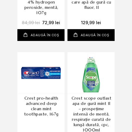
4% hydrogen
care apă de gură cu
peroxide, mentă,
fluor, 1l
107g
84,99
lei
72,99
lei
129,99
lei
ADAUGĂ ÎN COȘ
ADAUGĂ ÎN COȘ
crest pro-health
crest scope outlast
advanced deep
apa de gură mint 1l
clean mint
– prospețime
toothpaste, 167g
intensă de mentă,
respirație curată de
lungă durată, cpc,
1000ml