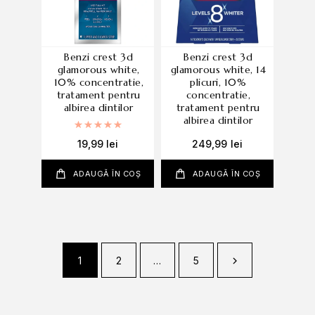
benzi crest 3d
benzi crest 3d
glamorous white,
glamorous white, 14
10% concentratie,
plicuri, 10%
tratament pentru
concentratie,
albirea dintilor
tratament pentru
albirea dintilor
Evaluat la
5.00
din 5
19,99
lei
249,99
lei
ADAUGĂ ÎN COȘ
ADAUGĂ ÎN COȘ
1
2
…
5