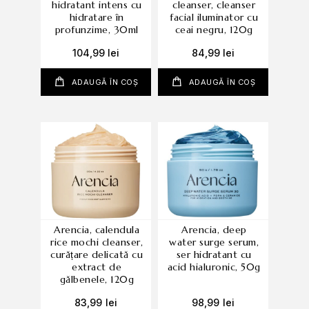
hidratant intens cu
cleanser, cleanser
hidratare în
facial iluminator cu
profunzime, 30ml
ceai negru, 120g
104,99
lei
84,99
lei
ADAUGĂ ÎN COȘ
ADAUGĂ ÎN COȘ
arencia, calendula
arencia, deep
rice mochi cleanser,
water surge serum,
curățare delicată cu
ser hidratant cu
extract de
acid hialuronic, 50g
gălbenele, 120g
83,99
lei
98,99
lei