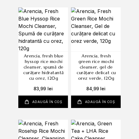
arencia, fresh blue
arencia, fresh
hyssop rice mochi
green rice mochi
cleanser, spumă de
cleanser, gel de
curățare hidratantă
curățare delicat cu
cu orez, 120g
orez verde, 120g
83,99
lei
84,99
lei
ADAUGĂ ÎN COȘ
ADAUGĂ ÎN COȘ