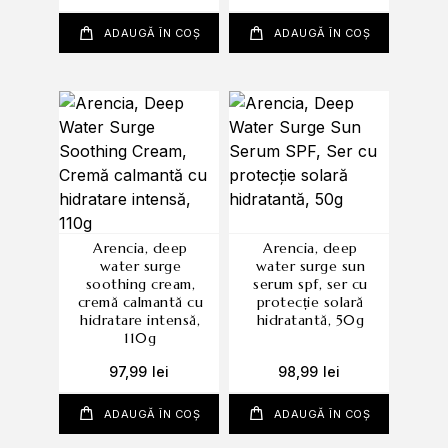
ADAUGĂ ÎN COȘ
ADAUGĂ ÎN COȘ
arencia, deep
arencia, deep
water surge
water surge sun
soothing cream,
serum spf, ser cu
cremă calmantă cu
protecție solară
hidratare intensă,
hidratantă, 50g
110g
97,99
lei
98,99
lei
ADAUGĂ ÎN COȘ
ADAUGĂ ÎN COȘ