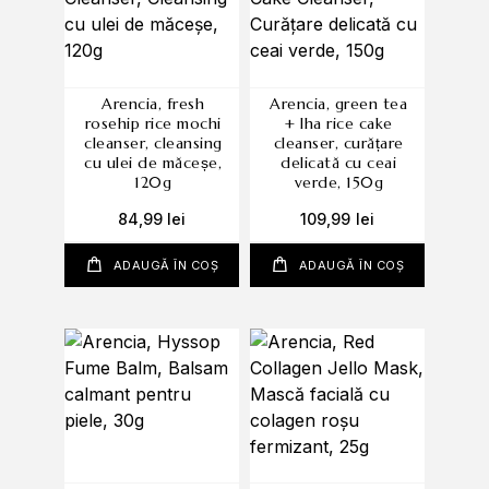
arencia, fresh
arencia, green tea
rosehip rice mochi
+ lha rice cake
cleanser, cleansing
cleanser, curățare
cu ulei de măceșe,
delicată cu ceai
120g
verde, 150g
84,99
lei
109,99
lei
ADAUGĂ ÎN COȘ
ADAUGĂ ÎN COȘ