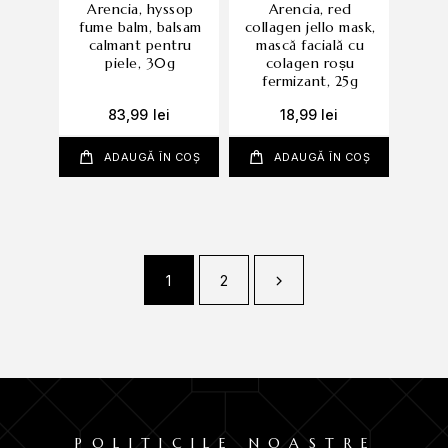
arencia, hyssop
arencia, red
fume balm, balsam
collagen jello mask,
calmant pentru
mască facială cu
piele, 30g
colagen roșu
fermizant, 25g
83,99
lei
18,99
lei
ADAUGĂ ÎN COȘ
ADAUGĂ ÎN COȘ
1
2
POLITICILE NOASTRE