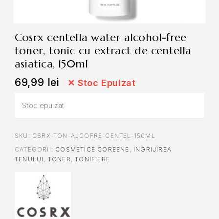
cosrx centella water alcohol-free
toner, tonic cu extract de centella
asiatica, 150ml
69,99
lei
✕
Stoc Epuizat
Stoc epuizat
SKU:
CSRX-TON-ALCOFRE-CENTEL-150ML
CATEGORII:
COSMETICE COREENE
,
INGRIJIREA
TENULUI
,
TONER
,
TONIFIERE