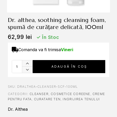
dr. althea, soothing cleansing foam,
spumă de curățare delicată, 100ml
62,99
lei
✓
În Stoc
Comanda va fi trimisa
Vineri
A
ADAUGĂ ÎN COȘ
l
t
e
r
SKU:
DRALTHEA‑CLEANSER‑SCF‑100ML
n
CATEGORII:
CLEANSER
,
COSMETICE COREENE
,
CREME
a
PENTRU FATA
,
CURATARE TEN
,
INGRIJIREA TENULUI
t
Dr. Althea
i