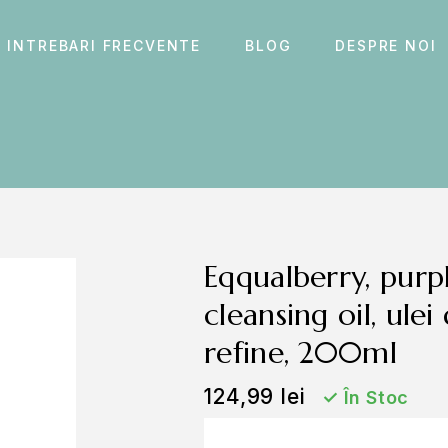
INTREBARI FRECVENTE
BLOG
DESPRE NOI
eqqualberry, purple rice pore smoothing
cleansing oil, ule
refine, 200ml
124,99
lei
✓
În Stoc