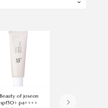
irea texturii pielii. Acest ulei innovator este
piele mai uniformă.
OUT OF STOCK
uty of joseon
cosrx ultra light
spf50+ pa++++
invisible sunscr