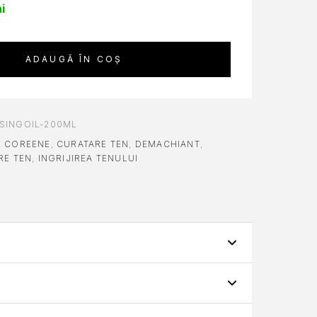
i
ADAUGĂ ÎN COȘ
SINGOIL-200ML
E COREENE
,
CURATARE TEN
,
DEMACHIANT
,
RE TEN
,
INGRIJIREA TENULUI
NTRU PORI REFINE, 200ML