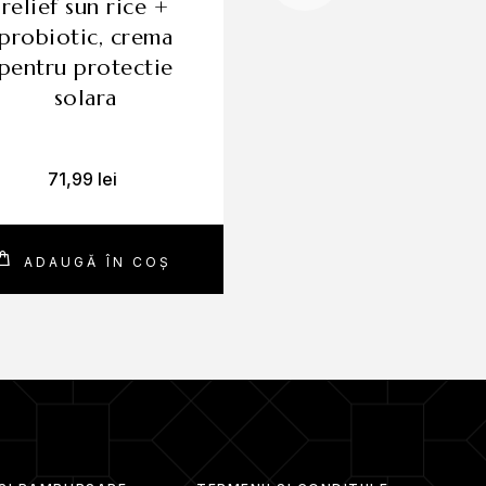
relief sun rice +
spf 50 pa++++
probiotic, crema
crema protecti
pentru protectie
solara, 50ml
solara
71,99
lei
70,99
lei
ADAUGĂ ÎN COȘ
CITEȘTE MAI MU