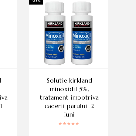
-28%
solutie kirkland
minoxidil 5%,
iva
tratament impotriva
1
caderii parului, 2
luni
 la
5.00
din 5
Evaluat la
5.00
din 5