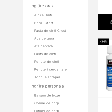
Ingrijire orala
Albire Dinti
Benzi Crest
Pasta de dinti Crest
Apa de gura
-34%
Ata dentara
Pasta de dinti
Periute de dinti
Periute interdentare
Tongue scraper
Ingrijire personala
Balsam de buze
Creme de corp
Lotiuni de corp