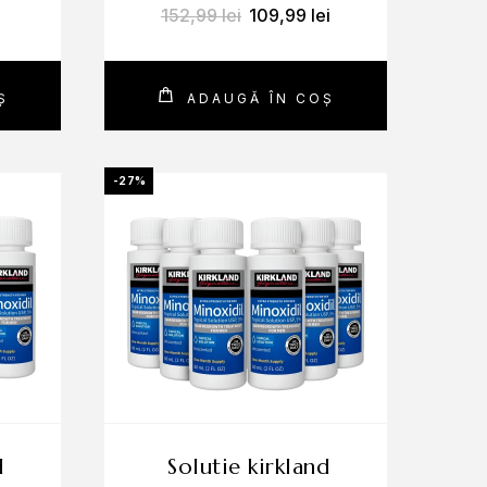
152,99
lei
109,99
lei
Ș
ADAUGĂ ÎN COȘ
-27%
solutie kirkland