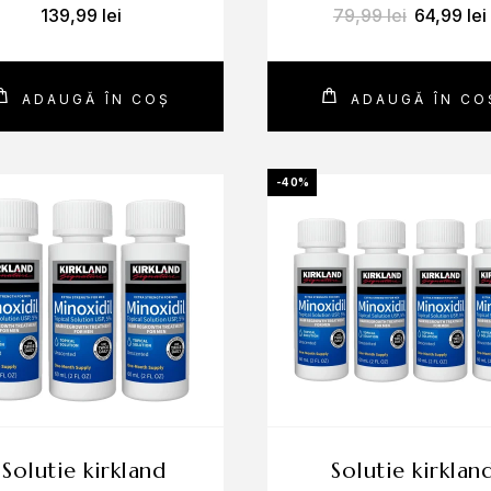
139,99
lei
79,99
lei
64,99
lei
ADAUGĂ ÎN COȘ
ADAUGĂ ÎN CO
-40%
solutie kirkland
solutie kirkland