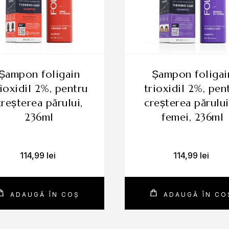
pon foligain
șampon foligain
rioxidil 2%, pentru
trioxidil 2%, pen
creșterea părului,
creșterea părului
236ml
femei, 236ml
114,99
lei
114,99
lei
ADAUGĂ ÎN COȘ
ADAUGĂ ÎN CO