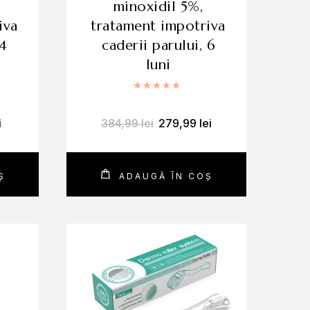
minoxidil 5%,
iva
tratament impotriva
 4
caderii parului, 6
luni
 la
5.00
din 5
Evaluat la
5.00
din 5
i
384,99
lei
279,99
lei
Ș
ADAUGĂ ÎN COȘ