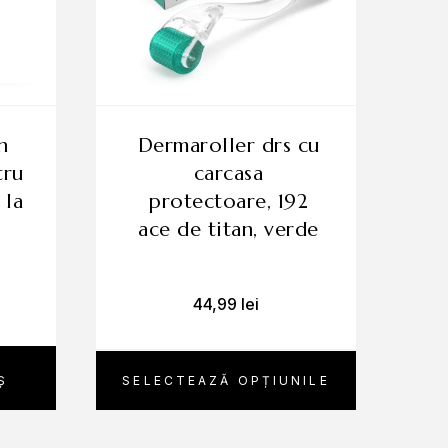
dermaroller drs cu
tru
carcasa
 la
protectoare, 192
ace de titan, verde
44,99
lei
Ș
SELECTEAZĂ OPȚIUNILE