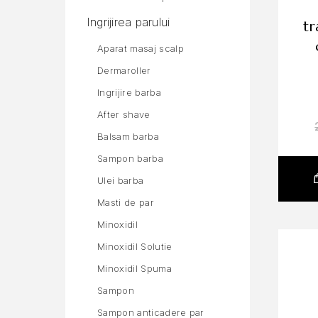
Ingrijirea parului
tr
Aparat masaj scalp
Dermaroller
Ingrijire barba
After shave
Balsam barba
Sampon barba
Ulei barba
Masti de par
Minoxidil
Minoxidil Solutie
Minoxidil Spuma
Sampon
Sampon anticadere par