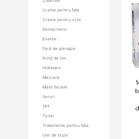
Cleanser
Creme pentru fata
Creme pentru ochi
Demachiere
Esente
Fard de pleoape
Fond de ten
Hidratare
Mascara
set crest 3d white
Masti faciale
b
Seruri
SPF
d
Toner
Tratamente pentru fata
Ulei de buze