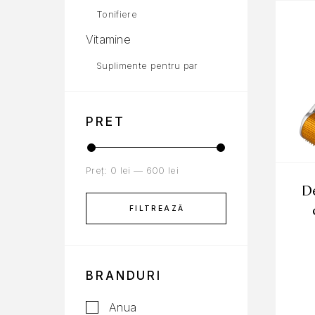
Tonifiere
Vitamine
Suplimente pentru par
PRET
Preț:
0 lei
—
600 lei
dermaroller zgts cu
FILTREAZĂ
BRANDURI
Anua