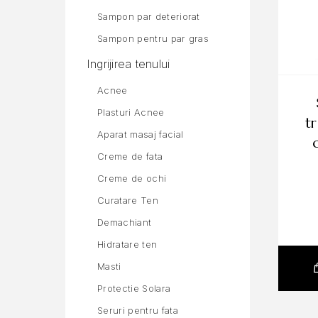
Sampon par deteriorat
Sampon pentru par gras
Ingrijirea tenului
Acnee
șam
Plasturi Acnee
t
Aparat masaj facial
Creme de fata
Creme de ochi
Curatare Ten
Demachiant
Hidratare ten
Masti
Protectie Solara
Seruri pentru fata