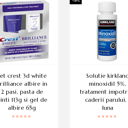
-19%
solutie kirkland
rilliance albire in
minoxidil 5%,
2 pasi, pasta de
tratament impotr
inti 113g si gel de
caderii parului, 
albire 65g
luna
Evaluat la
5.00
din 5
Evaluat