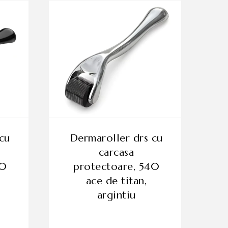
dermaroller drs cu
carcasa
40
protectoare, 540
ace de titan,
argintiu
 la
5.00
din 5