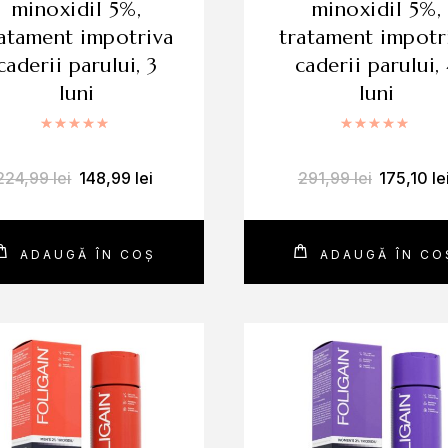
minoxidil 5%,
minoxidil 5%,
atament impotriva
tratament impotr
caderii parului, 3
caderii parului,
luni
luni
Evaluat la
5.00
din 5
Evaluat
224,99
lei
148,99
lei
291,99
lei
175,10
le
ADAUGĂ ÎN COȘ
ADAUGĂ ÎN CO