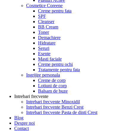
Plasturi Acnee
Cosmetice Coreene
Creme pentru fata
SPF
Cleanser
BB Cream
Toner
Demachiere
Hidratare
Seruri
Esente
Masti faciale
Creme pentru ochi
Tratamente pentru fata
Ingrijire personala
Creme de corp
Lotiuni de corp
Balsam de buze
Intrebari frecvente
Intrebari frecvente Minoxidil
Intrebari frecvente Benzi Crest
Intrebari frecvente Pasta de dinti Crest
Blog
Despre noi
Contact