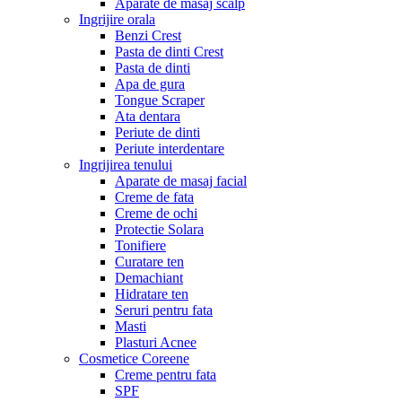
Aparate de masaj scalp
Ingrijire orala
Benzi Crest
Pasta de dinti Crest
Pasta de dinti
Apa de gura
Tongue Scraper
Ata dentara
Periute de dinti
Periute interdentare
Ingrijirea tenului
Aparate de masaj facial
Creme de fata
Creme de ochi
Protectie Solara
Tonifiere
Curatare ten
Demachiant
Hidratare ten
Seruri pentru fata
Masti
Plasturi Acnee
Cosmetice Coreene
Creme pentru fata
SPF