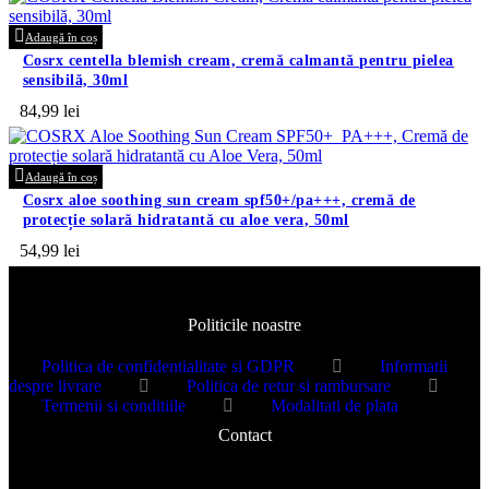
Adaugă în coș
cosrx centella blemish cream, cremă calmantă pentru pielea
sensibilă, 30ml
84,99
lei
Adaugă în coș
cosrx aloe soothing sun cream spf50+/pa+++, cremă de
protecție solară hidratantă cu aloe vera, 50ml
54,99
lei
Politicile noastre
Politica de confidentialitate si GDPR
Informatii
despre livrare
Politica de retur si rambursare
Termenii si conditiile
Modalitati de plata
Contact