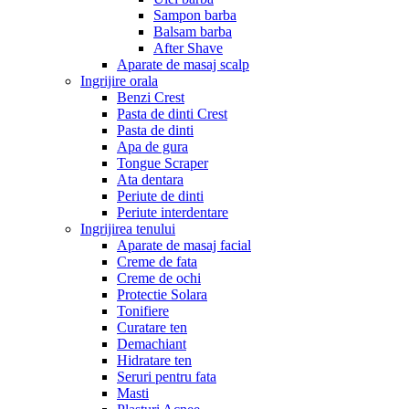
Sampon barba
Balsam barba
After Shave
Aparate de masaj scalp
Ingrijire orala
Benzi Crest
Pasta de dinti Crest
Pasta de dinti
Apa de gura
Tongue Scraper
Ata dentara
Periute de dinti
Periute interdentare
Ingrijirea tenului
Aparate de masaj facial
Creme de fata
Creme de ochi
Protectie Solara
Tonifiere
Curatare ten
Demachiant
Hidratare ten
Seruri pentru fata
Masti