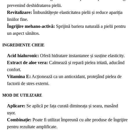
prevenind deshidratarea pielii.
Revitalizare:
Îmbunătățește elasticitatea pielii și reduce apariția
liniilor fine.
Îngrijire mehano-activă:
Sprijină bariera naturală a pielii pentru
un aspect sănătos.
INGREDIENTE CHEIE
Acid hialuronic:
Oferă hidratare instantanee și susține elasticity.
Extract de aloe vera:
Calmează și repară pielea iritată, aducând
confort.
Vitamina E:
Acționează ca un antioxidant, protejând pielea de
factorii de stres externi.
MOD DE UTILIZARE
Aplicare:
Se aplică pe fața curată dimineața și seara, masând
ușor.
Combinație:
Poate fi utilizat împreună cu alte produse de îngrijire
pentru rezultate amplificate.