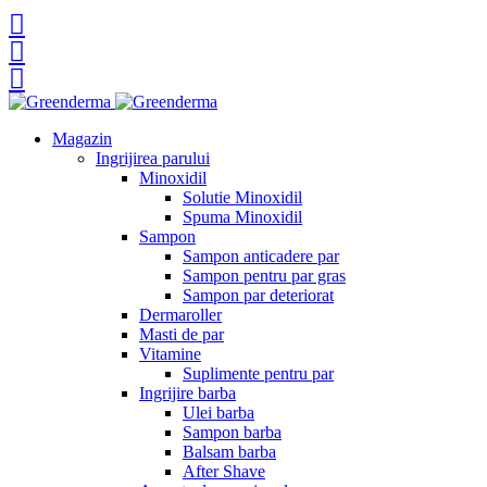
Magazin
Ingrijirea parului
Minoxidil
Solutie Minoxidil
Spuma Minoxidil
Sampon
Sampon anticadere par
Sampon pentru par gras
Sampon par deteriorat
Dermaroller
Masti de par
Vitamine
Suplimente pentru par
Ingrijire barba
Ulei barba
Sampon barba
Balsam barba
After Shave