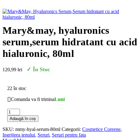
mary&may, hyaluronics
serum,serum hidratant cu acid
hialuronic, 80ml
✓
În Stoc
120,99
lei
22 în stoc
Comanda va fi trimisa
Luni
Adaugă în coș
SKU:
mmy-hyal-serum-80ml
Categorii:
Cosmetice Coreene
,
Ingrijirea tenului
,
Seruri
,
Seruri pentru fata