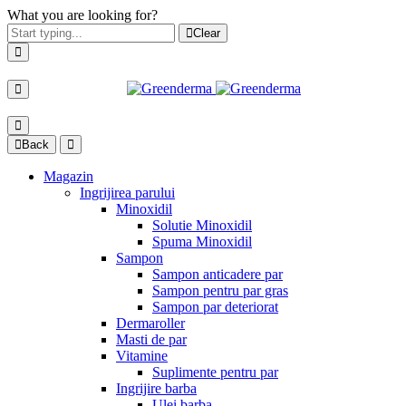
What you are looking for?
Adăugat în coș
Clear
Back
Magazin
Ingrijirea parului
Minoxidil
Solutie Minoxidil
Spuma Minoxidil
Sampon
Sampon anticadere par
Sampon pentru par gras
Sampon par deteriorat
Dermaroller
Masti de par
Vitamine
Suplimente pentru par
Ingrijire barba
Ulei barba