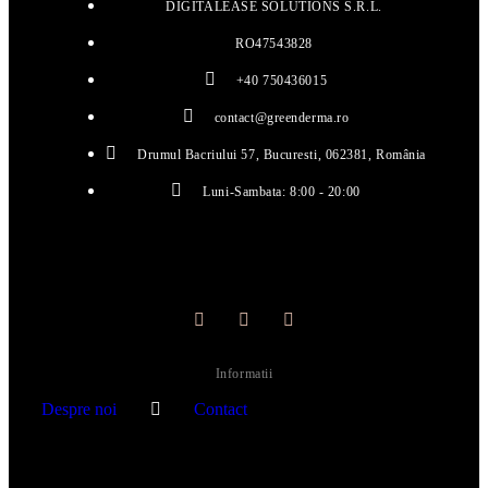
DIGITALEASE SOLUTIONS S.R.L.
RO47543828
+40 750436015
contact@greenderma.ro
Drumul Bacriului 57, Bucuresti, 062381, România
Luni-Sambata: 8:00 - 20:00
Informatii
Despre noi
Contact