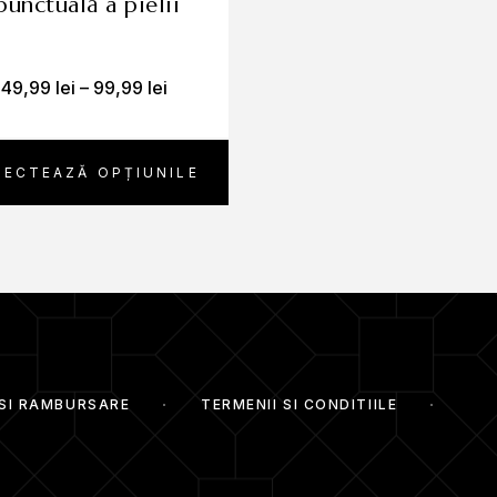
punctuală a pielii
49,99
lei
–
99,99
lei
109,99
lei
LECTEAZĂ OPȚIUNILE
ADAUGĂ ÎN CO
 SI RAMBURSARE
TERMENII SI CONDITIILE