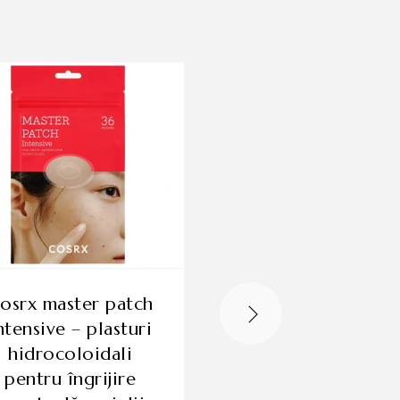
cosrx balancium
ntensive – plasturi
comfort cerami
hidrocoloidali
cream, cremă c
pentru îngrijire
ceramidă, 80