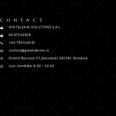
CONTACT
DIGITALEASE SOLUTIONS S.R.L.
RO47543828
+40 750436015
contact@greenderma.ro
Drumul Bacriului 57, Bucuresti, 062381, România
Luni-Sambata: 8:00 - 20:00