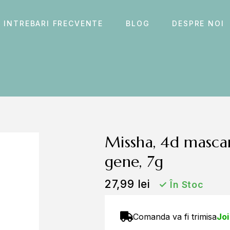
INTREBARI FRECVENTE
BLOG
DESPRE NOI
missha, 4d mascara, mascara volum pentru
gene, 7g
27,99
lei
✓
În Stoc
Comanda va fi trimisa
Joi