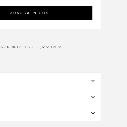
ADAUGĂ ÎN COȘ
INGRIJIREA TENULUI
,
MASCARA
oferi nutriție profundă, această mască se