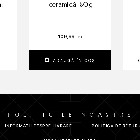
ontribuie la reducerea iritațiilor și la îngrijirea delicată a pielii. O
ml
ceramidă, 80g
MOD DE UTILIZARE
tă și uscată pentru a maximiza absorbția ingredientelor. Ajută la p
Sheet Mask Potato pe față, ajustând marginile pentru o fixare con
109,99
lei
și se masează ușor serumul rămas până la absorbția completă. Cont
T
ADAUGĂ ÎN COȘ
CUM ACȚIONEAZĂ?
le din masca cu extract de cartof susțin procesul natural de regen
absorbție optimă, contribuind la hidratarea intensă și la fortifierea
alți agenți iluminează tenul, reducând aspectul tern, și contribuie l
POLITICILE NOASTRE
INFORMATII DESPRE LIVRARE
POLITICA DE RETUR