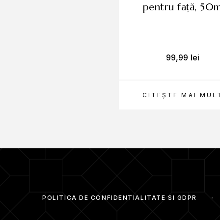
Extract de mușețel:
Cu proprietăți calmante, c
pentru față, 50
Curățare prealabilă:
Se aplică pe pielea cura
Aplicare mască:
Se plasează masca Airy Fit 
99,99
lei
minute.
Îngrijire post-mască:
Se îndepărtează masca 
CITEȘTE MAI MUL
Revitalizare constantă:
Ingredientele natura
sănătos și luminos.
Nutriție profundă:
Textura Airy Fit permite o 
durată.
Iluminare și echilibru:
Extractul de cartof și 
pielii pentru o strălucire naturală.
POLITICA DE CONFIDENTIALITATE SI GDPR