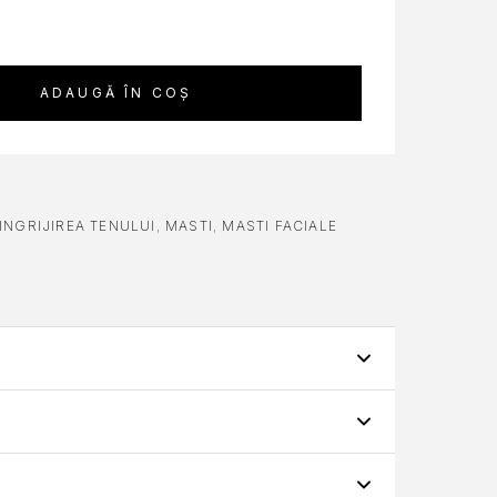
ADAUGĂ ÎN COȘ
INGRIJIREA TENULUI
,
MASTI
,
MASTI FACIALE
TRACT DE CARTOF, 19G
Această mască tip șervețel contribuie la îngrijirea