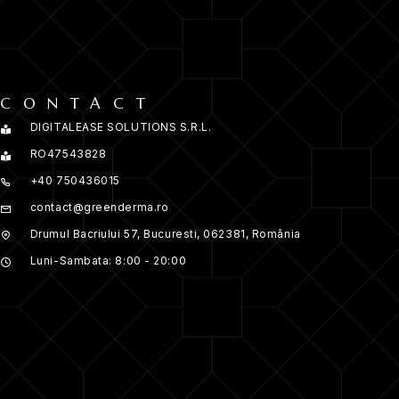
CONTACT
DIGITALEASE SOLUTIONS S.R.L.
RO47543828
+40 750436015
contact@greenderma.ro
Drumul Bacriului 57, Bucuresti, 062381, România
Luni-Sambata: 8:00 - 20:00