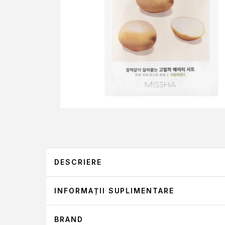
DESCRIERE
INFORMAȚII SUPLIMENTARE
MISSHA, AIRY FIT SH
Missha, Airy Fit Sheet Mask Potato ajută la revitali
BRAND
0,1 kg
GREUTATE