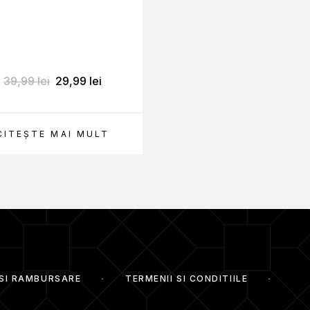
feră un efect de liniștire și confort.
calmant cu
propolis, 150m
regătirea optimă a tenului.
fortabilă. Se lasă să acționeze timp de 15-20 de
39,99
lei
29,99
lei
73,99
lei
ribuie la o nutriție intensivă și un ten luminos.
CITEȘTE MAI MULT
ADAUGĂ ÎN CO
erare a pielii. Ajută la menținerea unui aspect
 barierei cutanate. Susține o îngrijire intensivă de
a un ton uniform. Ajută la un echilibru optim al
 SI RAMBURSARE
TERMENII SI CONDITIILE