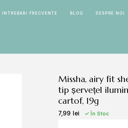
INTREBARI FRECVENTE
BLOG
DESPRE NOI
missha, airy fit sheet mask potato, mască
tip șervețel ilum
cartof, 19g
7,99
lei
✓
În Stoc