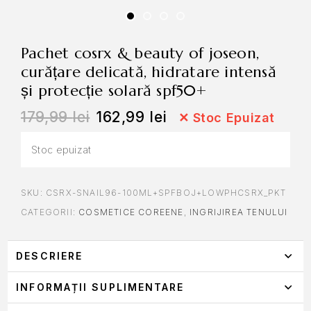
pachet cosrx & beauty of joseon,
curățare delicată, hidratare intensă
și protecție solară spf50+
179,99
lei
162,99
lei
✕
Stoc Epuizat
Stoc epuizat
SKU:
CSRX-SNAIL96-100ML+SPFBOJ+LOWPHCSRX_PKT
CATEGORII:
COSMETICE COREENE
,
INGRIJIREA TENULUI
DESCRIERE
INFORMAȚII SUPLIMENTARE
PACHET COSRX & BEAUTY OF JOSEON – RUTINĂ