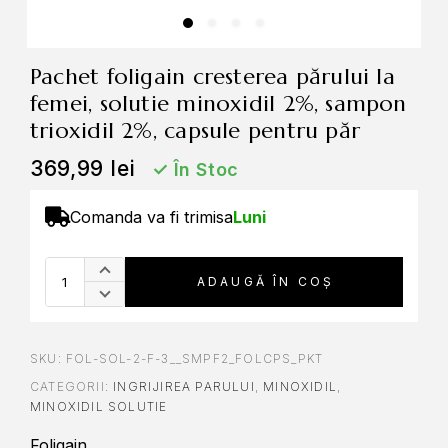
pachet foligain cresterea părului la
femei, solutie minoxidil 2%, sampon
trioxidil 2%, capsule pentru păr
369,99
lei
✓
În Stoc
Comanda va fi trimisa
Luni
A
ADAUGĂ ÎN COȘ
l
t
e
r
SKU:
FOL-SOL-2-F-3__SMPF2_FOLCPS_PKT
n
CATEGORII:
INGRIJIREA PARULUI
,
MINOXIDIL
,
a
MINOXIDIL SOLUTIE
t
Foligain