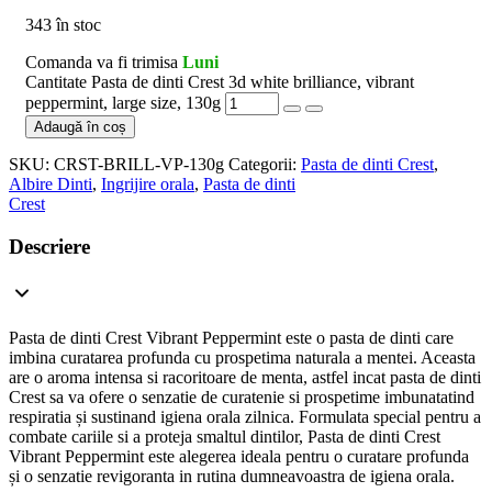
343 în stoc
Comanda va fi trimisa
Luni
Cantitate Pasta de dinti Crest 3d white brilliance, vibrant
peppermint, large size, 130g
Adaugă în coș
SKU:
CRST-BRILL-VP-130g
Categorii:
Pasta de dinti Crest
,
Albire Dinti
,
Ingrijire orala
,
Pasta de dinti
Crest
Descriere
Pasta de dinti Crest Vibrant Peppermint este o pasta de dinti care
imbina curatarea profunda cu prospetima naturala a mentei. Aceasta
are o aroma intensa si racoritoare de menta, astfel incat pasta de dinti
Crest sa va ofere o senzatie de curatenie si prospetime imbunatatind
respiratia și sustinand igiena orala zilnica. Formulata special pentru a
combate cariile si a proteja smaltul dintilor, Pasta de dinti Crest
Vibrant Peppermint este alegerea ideala pentru o curatare profunda
și o senzatie revigoranta in rutina dumneavoastra de igiena orala.