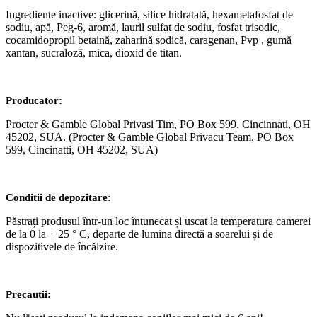
Ingrediente inactive: glicerină, silice hidratată, hexametafosfat de
sodiu, apă, Peg-6, aromă, lauril sulfat de sodiu, fosfat trisodic,
cocamidopropil betaină, zaharină sodică, caragenan, Pvp , gumă
xantan, sucraloză, mica, dioxid de titan.
Producator
:
Procter & Gamble Global Privasi Tim, PO Box 599, Cincinnati, OH
45202, SUA. (Procter & Gamble Global Privacu Team, PO Box
599, Cincinatti, OH 45202, SUA)
Conditii de depozitare:
Păstrați produsul într-un loc întunecat și uscat la temperatura camerei
de la 0 la + 25 ° C, departe de lumina directă a soarelui și de
dispozitivele de încălzire.
Precautii: