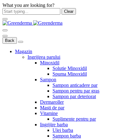
What you are looking for?
Clear
Back
Magazin
Ingrijirea parului
Minoxidil
Solutie Minoxidil
Spuma Minoxidil
Sampon
Sampon anticadere par
Sampon pentru par gras
Sampon par deteriorat
Dermaroller
Masti de par
Vitamine
Suplimente pentru par
Ingrijire barba
Ulei barba
Sampon barba