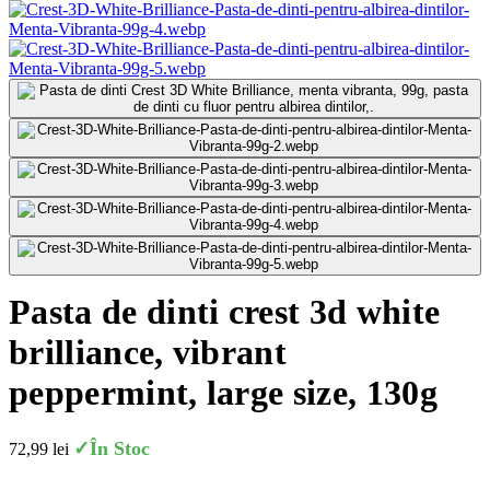
pasta de dinti crest 3d white
brilliance, vibrant
peppermint, large size, 130g
✓
În Stoc
72,99
lei