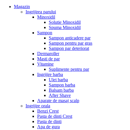
Magazin
Ingrijirea parului
Minoxidil
Solutie Minoxidil
Spuma Minoxidil
Sampon
Sampon anticadere par
Sampon pentru par gras
Sampon par deteriorat
Dermaroller
Masti de par
Vitamine
Suplimente pentru par
Ingrijire barba
Ulei barba
Sampon barba
Balsam barba
After Shave
Aparate de masaj scalp
Ingrijire orala
Benzi Crest
Pasta de dinti Crest
Pasta de dinti
Apa de gura