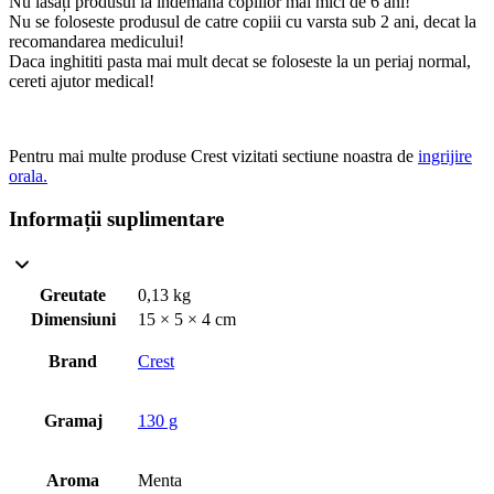
Nu lăsați produsul la indemana copiilor mai mici de 6 ani!
Nu se foloseste produsul de catre copiii cu varsta sub 2 ani, decat la
recomandarea medicului!
Daca inghititi pasta mai mult decat se foloseste la un periaj normal,
cereti ajutor medical!
Pentru mai multe produse Crest vizitati sectiune noastra de
ingrijire
orala.
Informații suplimentare
Greutate
0,13 kg
Dimensiuni
15 × 5 × 4 cm
Brand
Crest
Gramaj
130 g
Aroma
Menta