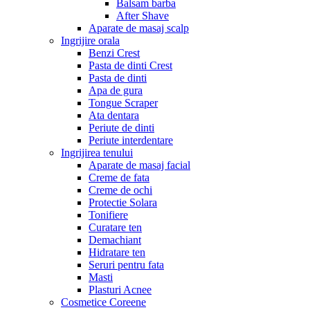
Balsam barba
After Shave
Aparate de masaj scalp
Ingrijire orala
Benzi Crest
Pasta de dinti Crest
Pasta de dinti
Apa de gura
Tongue Scraper
Ata dentara
Periute de dinti
Periute interdentare
Ingrijirea tenului
Aparate de masaj facial
Creme de fata
Creme de ochi
Protectie Solara
Tonifiere
Curatare ten
Demachiant
Hidratare ten
Seruri pentru fata
Masti
Plasturi Acnee
Cosmetice Coreene