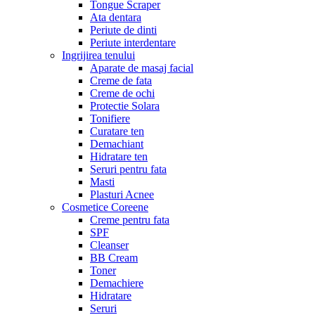
Tongue Scraper
Ata dentara
Periute de dinti
Periute interdentare
Ingrijirea tenului
Aparate de masaj facial
Creme de fata
Creme de ochi
Protectie Solara
Tonifiere
Curatare ten
Demachiant
Hidratare ten
Seruri pentru fata
Masti
Plasturi Acnee
Cosmetice Coreene
Creme pentru fata
SPF
Cleanser
BB Cream
Toner
Demachiere
Hidratare
Seruri