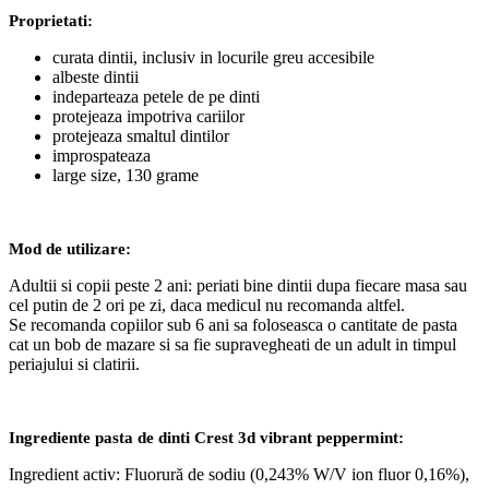
Proprietati:
curata dintii, inclusiv in locurile greu accesibile
albeste dintii
indeparteaza petele de pe dinti
protejeaza impotriva cariilor
protejeaza smaltul dintilor
improspateaza
large size, 130 grame
Mod de utilizare:
Adultii si copii peste 2 ani: periati bine dintii dupa fiecare masa sau
cel putin de 2 ori pe zi, daca medicul nu recomanda altfel.
Se recomanda copiilor sub 6 ani sa foloseasca o cantitate de pasta
cat un bob de mazare si sa fie supravegheati de un adult in timpul
periajului si clatirii.
Ingrediente pasta de dinti Crest 3d vibrant peppermint:
Ingredient activ: Fluorură de sodiu (0,243% W/V ion fluor 0,16%),