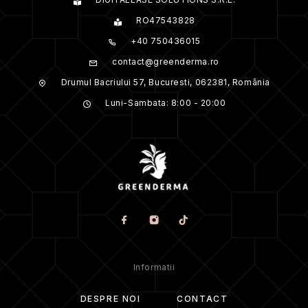
RO47543828
+40 750436015
ADAUGĂ O RECENZIE
contact@greenderma.ro
Trebuie să fii
autentificat
pentru a publica o recenzie.
Drumul Bacriului 57, Bucuresti, 062381, România
Luni-Sambata: 8:00 - 20:00
Informatii
DESPRE NOI
CONTACT