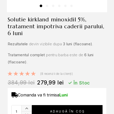
solutie kirkland minoxidil 5%,
tratament impotriva caderii parului,
6 luni
Rezultatele
devin vizibile dupa
3 luni (flacoane)
.
Tratamentul complet
pentru barba este de
6 luni
(flacoane)
.
Evaluat la
5.00
din 5 pe
(
8
recenzii de la clienți)
384,99
lei
279,99
lei
✓
În Stoc
Comanda va fi trimisa
Luni
A
ADAUGĂ ÎN COȘ
l