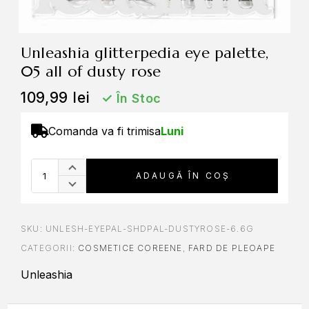
unleashia glitterpedia eye palette,
05 all of dusty rose
109,99
lei
✓
În Stoc
Comanda va fi trimisa
Luni
A
ADAUGĂ ÎN COȘ
l
t
e
r
SKU:
UNLESH-EYEPAL-SHDPAL-DUSTYROSE-6.6G
n
CATEGORII:
COSMETICE COREENE
,
FARD DE PLEOAPE
a
Unleashia
t
i