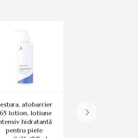
er
vaseline, balsam de
65 lotion, lotiune
buze original,
ntensiv hidratantă
hidratant și
pentru piele
protector, 7g