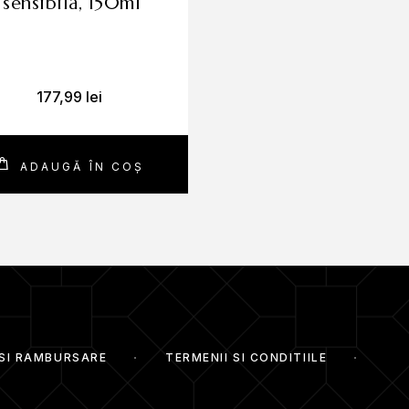
sensibilă, 150ml
?
l practic permite o aplicare rapidă și ușoară,
177,99
lei
20,99
lei
ADAUGĂ ÎN COȘ
ADAUGĂ ÎN CO
 SI RAMBURSARE
TERMENII SI CONDITIILE