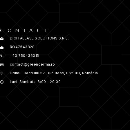
CONTACT
DIGITALEASE SOLUTIONS S.R.L.
RO47543828
+40 750436015
contact@greenderma.ro
Drumul Bacriului 57, Bucuresti, 062381, România
Luni-Sambata: 8:00 - 20:00