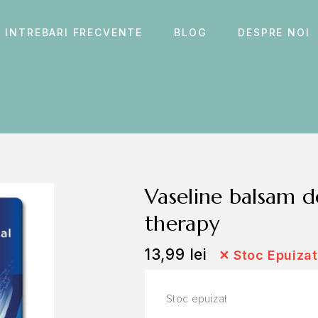
INTREBARI FRECVENTE
BLOG
DESPRE NOI
vaseline balsam de buze 4.8g, original lip
therapy
13,99
lei
✕
Stoc Epuizat
Stoc epuizat