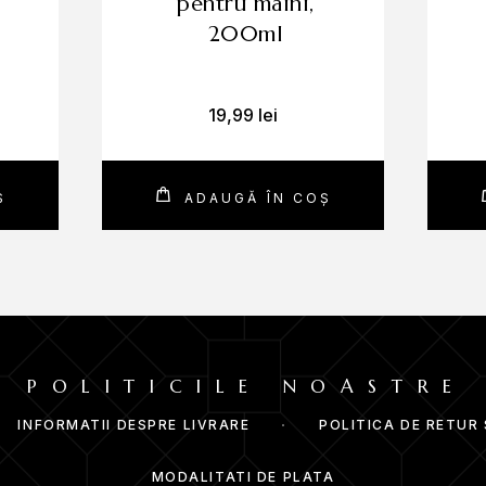
pentru mâini,
DE CE SĂ ALEGI VASELINE ORIGINAL LIP THERAPY
200ml
lipicioasă
oferă o hidratare eficientă și un confort sporit. Formatu
ând.
icare!
19,99
lei
Ș
ADAUGĂ ÎN COȘ
POLITICILE NOASTRE
INFORMATII DESPRE LIVRARE
POLITICA DE RETUR
MODALITATI DE PLATA