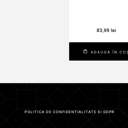
Formula sa
hipoalergenică, fără parfum și non-
astfel încât să îți protejezi buzele oriunde și oric
Buze moi și catifelate chiar de la prima apl
83,99
lei
ADAUGĂ ÎN CO
POLITICA DE CONFIDENTIALITATE SI GDPR