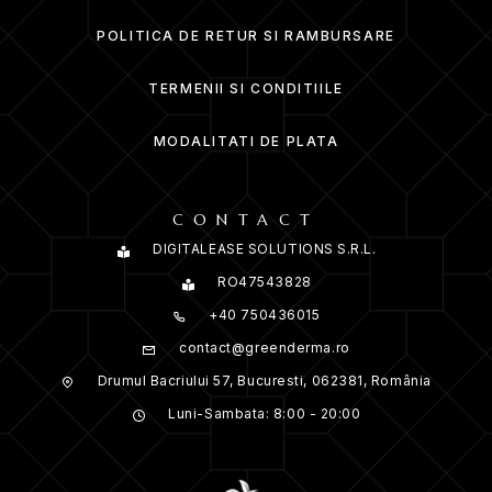
Extract de rădăcină de lemn dulce:
Reduce decolorările
și calmează pielea sensibilă.
POLITICA DE RETUR SI RAMBURSARE
RECOMANDAT PENTRU:
TERMENII SI CONDITIILE
Piele cu pete pigmentare și decolorări.
MODALITATI DE PLATA
Piele uscată sau deshidratată.
Ten matur, cu riduri și textură aspră.
Toate tipurile de piele, inclusiv sensibilă.
CONTACT
DIGITALEASE SOLUTIONS S.R.L.
CUM SĂ FOLOSIȚI COSRX THE VITAMIN C
RO47543828
23 SERUM:
+40 750436015
Aplicați câteva picături pe fața curată și tonifiată, evitând
zona ochilor.
contact@greenderma.ro
Masați ușor pentru absorbție completă.
Drumul Bacriului 57, Bucuresti, 062381, România
Folosiți dimineața și/sau seara. Dacă aplicați dimineața,
Luni-Sambata: 8:00 - 20:00
asigurați-vă că folosiți protecție solară SPF 30 sau mai
mare.
Specificații Produs: