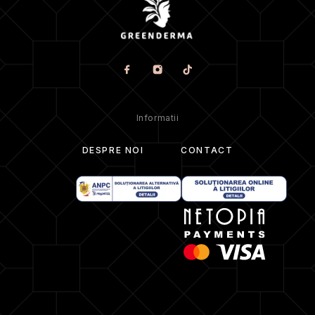
Tip Produs:
Ser facial cu vitamina C.
Cantitate:
20ml.
Țara de Origine:
Coreea de Sud.
Informatii
DESPRE NOI
CONTACT