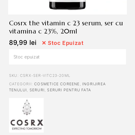
cosrx the vitamin c 23 serum, ser cu
vitamina c 23%, 20ml
89,99
lei
✕
Stoc Epuizat
Stoc epuizat
SKU:
CSRX-SER-VITC23-20ML
CATEGORII:
COSMETICE COREENE
,
INGRIJIREA
TENULUI
,
SERURI
,
SERURI PENTRU FATA