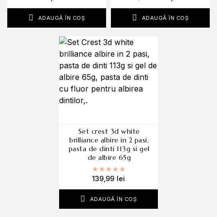
ADAUGĂ ÎN COȘ
ADAUGĂ ÎN COȘ
set crest 3d white
brilliance albire in 2 pasi,
pasta de dinti 113g si gel
de albire 65g
Evaluat la
5.00
din 5
139,99
lei
ADAUGĂ ÎN COȘ