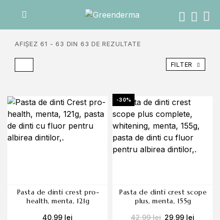
AFIȘEZ 61 - 63 DIN 63 DE REZULTATE
FILTER
-30%
pasta de dinti crest pro-
pasta de dinti crest scope
health, menta, 121g
plus, menta, 155g
40,99
lei
42,99
lei
29,99
lei