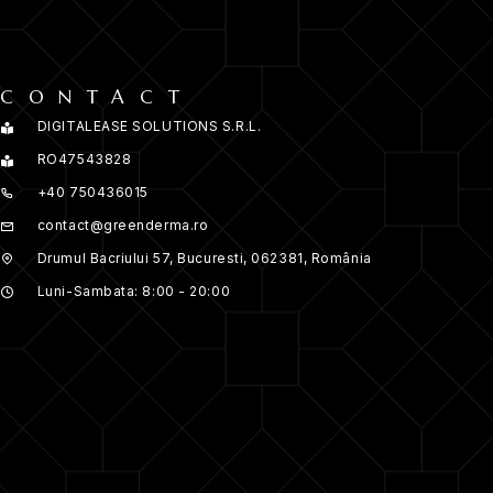
CONTACT
DIGITALEASE SOLUTIONS S.R.L.
RO47543828
+40 750436015
contact@greenderma.ro
Drumul Bacriului 57, Bucuresti, 062381, România
Luni-Sambata: 8:00 - 20:00