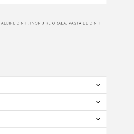
,
ALBIRE DINTI
,
INGRIJIRE ORALA
,
PASTA DE DINTI
sta de dinti Crest 3d white brilliance, menta