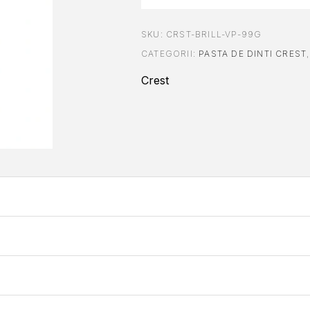
SKU:
CRST-BRILL-VP-99G
CATEGORII:
PASTA DE DINTI CREST
Crest
i strălucitor, nu căutați mai departe. Cu formula sa inovatoare,
pa
ănătoși pe care vi i-ați dorit întotdeauna.