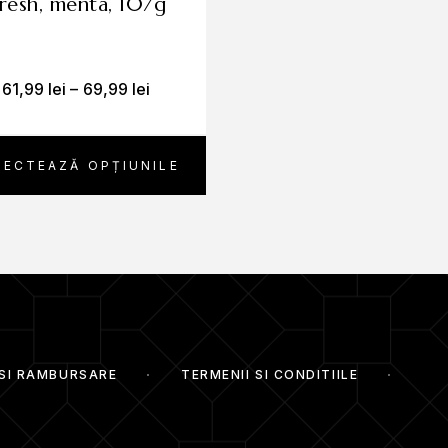
fresh, menta, 107g
detoxify ultra
61,99
lei
–
69,99
lei
69,99
lei
eam, PO Box 599, Cincinatti, OH 45202, SUA)
LECTEAZĂ OPȚIUNILE
ADAUGĂ ÎN CO
a soarelui și de dispozitivele de încălzire.
 SI RAMBURSARE
TERMENII SI CONDITIILE