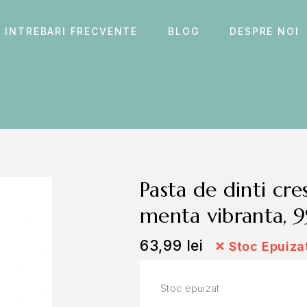
INTREBARI FRECVENTE
BLOG
DESPRE NOI
pasta de dinti crest 3d white brilliance,
menta vibranta, 
63,99
lei
✕
Stoc Epuiza
Stoc epuizat