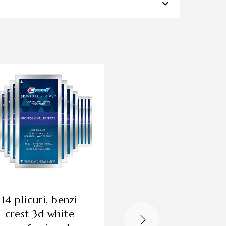
c în rutina zilnică.
.
te.
SSING ROSE, 75ML”
ndimentate.
14 plicuri, benzi
benzi crest 3d white
crest 3d white
professional