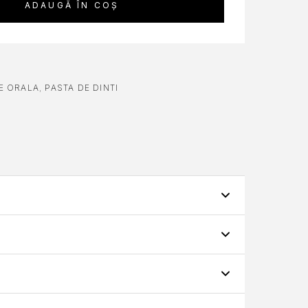
ADAUGĂ ÎN COȘ
RE ORALA
,
PASTA DE DINTI
arei și prospețimea răcoritoare a mentei. Creată
ră o experiență de periaj intensă, elegantă și