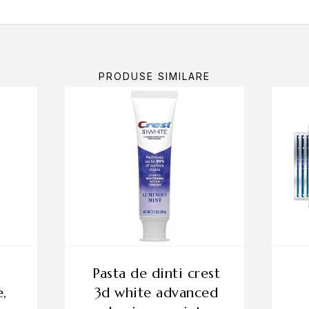
BRAND
aromată se împletește cu menta pentru un gust cald-revigorant, uni
urățare eficientă și senzație de dinți netezi după fiecare periaj
MARVIS
i rafinat transformă periajul într-un ritual de îngrijire cu personalita
tează perfect o rutină stilată de îngrijire orală.
PRODUSE SIMILARE
NZIE PENTRU „MARVIS PASTA DE DINȚI KI
zie.
utralizarea mirosurilor neplăcute, lăsând o prospețime cu note co
depărtarea plăcii bacteriene și la menținerea sănătății orale.
ație caldă și plăcută, echilibrată de menta răcoritoare.
e aspectul curat și luminos al dinților.
cția împotriva cariilor.
l inconfundabil Cinnamon Mint și prospețime de durată.
pasta de dinti crest
ea eficientă fără a agresa suprafața dinților.
,
3d white advanced