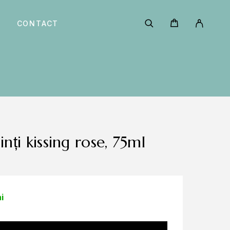
CONTACT
inți kissing rose, 75ml
i