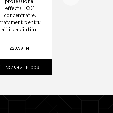
professional
effects, 10%
effects, 10%
concentratie,
concentratie,
tratament pent
tratament pentru
albirea dintilo
albirea dintilor
228,99
lei
19,99
lei
matic.
în timp.
ADAUGĂ ÎN COȘ
ADAUGĂ ÎN CO