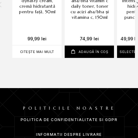
dynasty cream,
aha/bha vitamin c
intensi
pentru toate tipurile de ten.
cremă hidratantă
daily toner, toner
hidr
pentru față, 50ml
cu acizi aha/bha și
pentr
PRINCIPALELE BENEFICII
vitamina c, 150ml
punctu
Revitalizare:
Ajută la îmbunătățirea texturii pielii și reduce
aspectul liniilor fine.
99,99
lei
74,99
lei
49,99
le
Strălucire naturală:
Contribuie la uniformizarea tonusului
pielii pentru un aspect sănătos.
CITEȘTE MAI MULT
ADAUGĂ ÎN COȘ
SELECTEA
Hidratare intensă:
Oferă o hidratare profundă, menținând
pielea moale și elastică.
INGREDIENTE CHEIE
Niacinamidă:
Reglează producția de sebum și
îmbunătățește elasticitatea pielii.
Acid hialuronic:
Atrage umiditatea pentru o hidratare
durabilă și plinătate a pielii.
POLITICILE NOASTRE
Extracte botanice:
Îngrijire naturală care protejează și
POLITICA DE CONFIDENTIALITATE SI GDPR
hrănește intens tenul.
INFORMATII DESPRE LIVRARE
MOD DE UTILIZARE