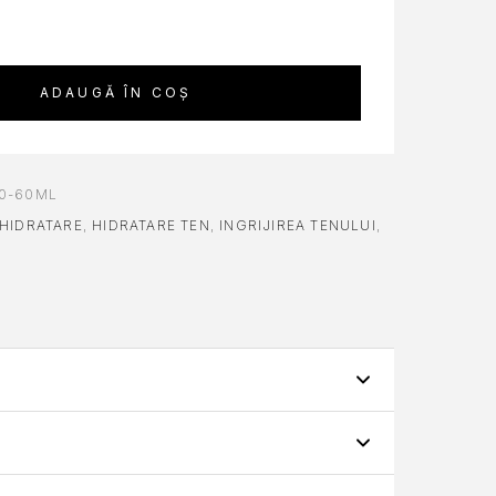
ADAUGĂ ÎN COȘ
0-60ML
HIDRATARE
,
HIDRATARE TEN
,
INGRIJIREA TENULUI
,
XTRACT DE CENTELLA, 60ML