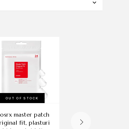
 soarelui. Acest produs contribuie la o îngrijire
OUT OF STOCK
cosrx salicylic acid
riginal fit, plasturi
daily gentle