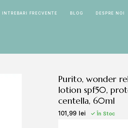
INTREBARI FRECVENTE
BLOG
DESPRE NOI
purito, wonder releaf centella daily sun
lotion spf50, prot
centella, 60ml
101,99
lei
✓
În Stoc