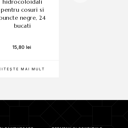
hidrocoloidali
cleanser, spumă
pentru cosuri si
curățare cu aci
puncte negre, 24
salicilic pentru fa
bucati
150ml
15,80
lei
47,99
lei
rsuri solare.
CITEȘTE MAI MULT
ADAUGĂ ÎN CO