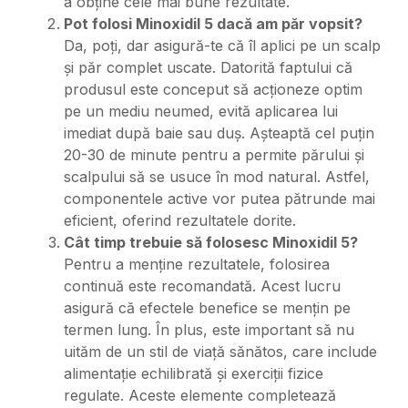
a obține cele mai bune rezultate.
Pot folosi Minoxidil 5 dacă am păr vopsit?
Da, poți, dar asigură-te că îl aplici pe un scalp
și păr complet uscate. Datorită faptului că
produsul este conceput să acționeze optim
pe un mediu neumed, evită aplicarea lui
imediat după baie sau duș. Așteaptă cel puțin
20-30 de minute pentru a permite părului și
scalpului să se usuce în mod natural. Astfel,
componentele active vor putea pătrunde mai
eficient, oferind rezultatele dorite.
Cât timp trebuie să folosesc Minoxidil 5?
Pentru a menține rezultatele, folosirea
continuă este recomandată. Acest lucru
asigură că efectele benefice se mențin pe
termen lung. În plus, este important să nu
uităm de un stil de viață sănătos, care include
alimentație echilibrată și exerciții fizice
regulate. Aceste elemente completează