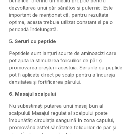
benefice, oferind un mediu propice pentru
dezvoltarea unui păr sănătos și puternic. Este
important de menționat că, pentru rezultate
optime, acesta trebuie utilizat constant și pe o
perioadă îndelungată.
5. Seruri cu peptide
Peptidele sunt lanțuri scurte de aminoacizi care
pot ajuta la stimularea foliculilor de păr și
promovarea creșterii acestuia. Serurile cu peptide
pot fi aplicate direct pe scalp pentru a încuraja
densitatea și fortificarea părului.
6. Masajul scalpului
Nu subestimați puterea unui masaj bun al
scalpului! Masajul regulat al scalpului poate
îmbunătăți circulația sanguină în zona capului,
promovând astfel sănătatea foliculilor de păr și