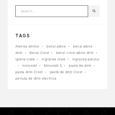
TAGS
Albirea dintilor
benzi albire
benzi albire
dinti
Benzi Crest
benzi crest albire dinti
igiena orala
ingrijirea orala
ingrijirea parului
minoxidil
Minoxidil 5
pasta de dinti
pasta dinti Crest
pastă de dinți Crest
periuta de dinti electrica