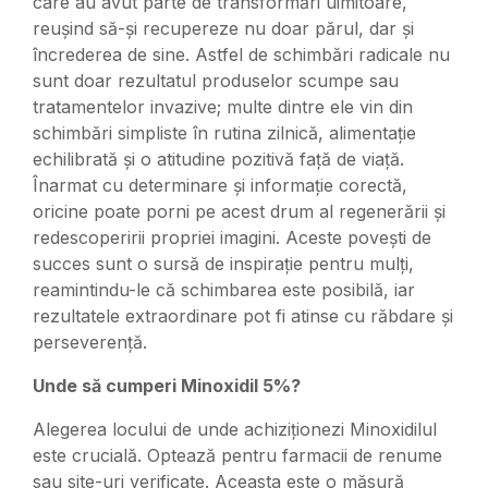
care au avut parte de transformări uimitoare,
reușind să-și recupereze nu doar părul, dar și
încrederea de sine. Astfel de schimbări radicale nu
sunt doar rezultatul produselor scumpe sau
tratamentelor invazive; multe dintre ele vin din
schimbări simpliste în rutina zilnică, alimentație
echilibrată și o atitudine pozitivă față de viață.
Înarmat cu determinare și informație corectă,
oricine poate porni pe acest drum al regenerării și
redescoperirii propriei imagini. Aceste povești de
succes sunt o sursă de inspirație pentru mulți,
reamintindu-le că schimbarea este posibilă, iar
rezultatele extraordinare pot fi atinse cu răbdare și
perseverență.
Unde să cumperi Minoxidil 5%?
Alegerea locului de unde achiziționezi Minoxidilul
este crucială. Optează pentru farmacii de renume
sau site-uri verificate. Aceasta este o măsură