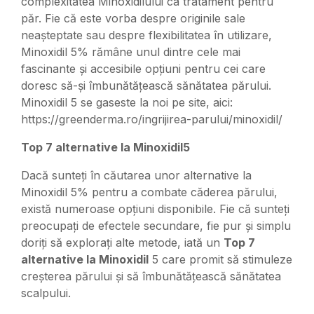
complexitatea Minoxidilului ca tratament pentru
păr. Fie că este vorba despre originile sale
neașteptate sau despre flexibilitatea în utilizare,
Minoxidil 5% rămâne unul dintre cele mai
fascinante și accesibile opțiuni pentru cei care
doresc să-și îmbunătățească sănătatea părului.
Minoxidil 5 se gaseste la noi pe site, aici:
https://greenderma.ro/ingrijirea-parului/minoxidil/
Top 7 alternative la Minoxidil5
Dacă sunteți în căutarea unor alternative la
Minoxidil 5% pentru a combate căderea părului,
există numeroase opțiuni disponibile. Fie că sunteți
preocupați de efectele secundare, fie pur și simplu
doriți să explorați alte metode, iată un
Top 7
alternative la Minoxidil
5 care promit să stimuleze
creșterea părului și să îmbunătățească sănătatea
scalpului.