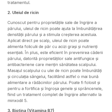
tratamentul.
2. Uleiul de ricin
Cunoscut pentru proprietățile sale de îngrijire a
părului, uleiul de ricin poate ajuta la îmbunătățirea
densității părului și a stimula creșterea acestuia.
Aplicat direct pe scalp, uleiul de ricin poate
alimenta foliculii de păr cu acizi grași și nutrienți
esențiali. În plus, este eficient în prevenirea căderii
părului, datorită proprietăților sale antifungice și
antibacteriene care mențin sănătatea scalpului.
Masajul scalpului cu ulei de ricin poate îmbunătăți
și circulația sângelui, facilitând astfel o mai bună
alimentare a rădăcinilor părului. Poate fi folosit și
pentru a fortifica și îngroșa genele și sprâncenele,
fiind un tratament complet de îngrijire alternativ la
minxodil 5.
3. Biotina (Vitamina B7)