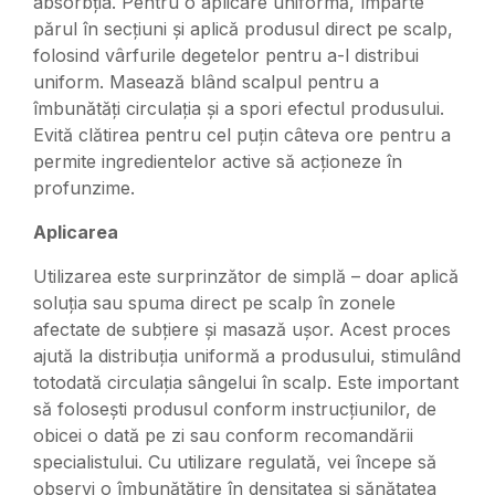
absorbția. Pentru o aplicare uniformă, împarte
părul în secțiuni și aplică produsul direct pe scalp,
folosind vârfurile degetelor pentru a-l distribui
uniform. Masează blând scalpul pentru a
îmbunătăți circulația și a spori efectul produsului.
Evită clătirea pentru cel puțin câteva ore pentru a
permite ingredientelor active să acționeze în
profunzime.
Aplicarea
Utilizarea este surprinzător de simplă – doar aplică
soluția sau spuma direct pe scalp în zonele
afectate de subțiere și masază ușor. Acest proces
ajută la distribuția uniformă a produsului, stimulând
totodată circulația sângelui în scalp. Este important
să folosești produsul conform instrucțiunilor, de
obicei o dată pe zi sau conform recomandării
specialistului. Cu utilizare regulată, vei începe să
observi o îmbunătățire în densitatea și sănătatea