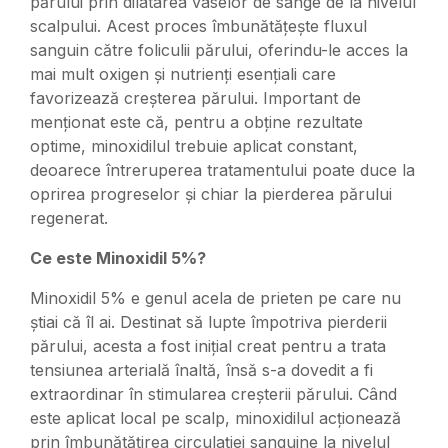
părului prin dilatarea vaselor de sânge de la nivelul
scalpului. Acest proces îmbunătățește fluxul
sanguin către foliculii părului, oferindu-le acces la
mai mult oxigen și nutrienți esențiali care
favorizează creșterea părului. Important de
menționat este că, pentru a obține rezultate
optime, minoxidilul trebuie aplicat constant,
deoarece întreruperea tratamentului poate duce la
oprirea progreselor și chiar la pierderea părului
regenerat.
Ce este Minoxidil 5%?
Minoxidil 5% e genul acela de prieten pe care nu
știai că îl ai. Destinat să lupte împotriva pierderii
părului, acesta a fost inițial creat pentru a trata
tensiunea arterială înaltă, însă s-a dovedit a fi
extraordinar în stimularea creșterii părului. Când
este aplicat local pe scalp, minoxidilul acționează
prin îmbunătățirea circulației sanguine la nivelul