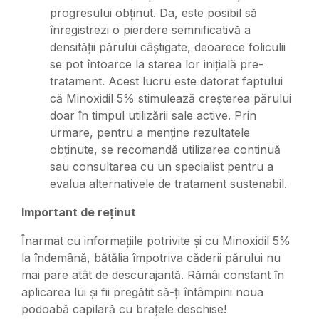
progresului obținut. Da, este posibil să
înregistrezi o pierdere semnificativă a
densității părului câștigate, deoarece foliculii
se pot întoarce la starea lor inițială pre-
tratament. Acest lucru este datorat faptului
că Minoxidil 5% stimulează creșterea părului
doar în timpul utilizării sale active. Prin
urmare, pentru a menține rezultatele
obținute, se recomandă utilizarea continuă
sau consultarea cu un specialist pentru a
evalua alternativele de tratament sustenabil.
Important de reținut
Înarmat cu informațiile potrivite și cu Minoxidil 5%
la îndemână, bătălia împotriva căderii părului nu
mai pare atât de descurajantă. Rămâi constant în
aplicarea lui și fii pregătit să-ți întâmpini noua
podoabă capilară cu brațele deschise!