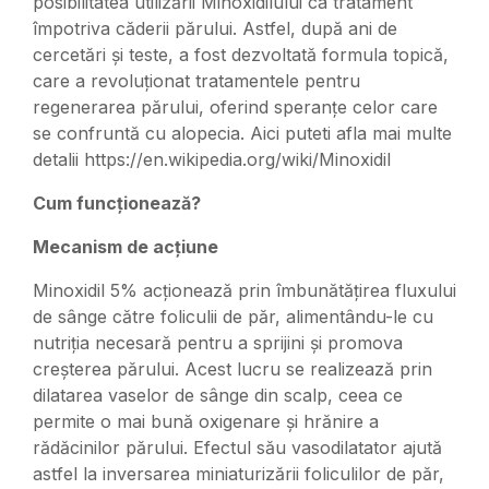
posibilitatea utilizării Minoxidilului ca tratament
împotriva căderii părului. Astfel, după ani de
cercetări și teste, a fost dezvoltată formula topică,
care a revoluționat tratamentele pentru
regenerarea părului, oferind speranțe celor care
se confruntă cu alopecia. Aici puteti afla mai multe
detalii
https://en.wikipedia.org/wiki/Minoxidil
Cum funcționează?
Mecanism de acțiune
Minoxidil 5% acționează prin îmbunătățirea fluxului
de sânge către foliculii de păr, alimentându-le cu
nutriția necesară pentru a sprijini și promova
creșterea părului. Acest lucru se realizează prin
dilatarea vaselor de sânge din scalp, ceea ce
permite o mai bună oxigenare și hrănire a
rădăcinilor părului. Efectul său vasodilatator ajută
astfel la inversarea miniaturizării foliculilor de păr,