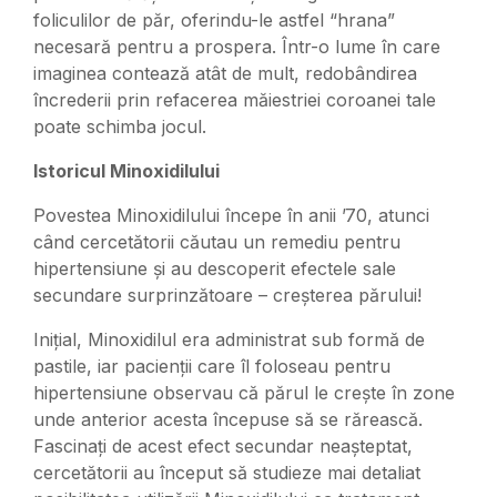
foliculilor de păr, oferindu-le astfel “hrana”
necesară pentru a prospera. Într-o lume în care
imaginea contează atât de mult, redobândirea
încrederii prin refacerea măiestriei coroanei tale
poate schimba jocul.
Istoricul Minoxidilului
Povestea Minoxidilului începe în anii ’70, atunci
când cercetătorii căutau un remediu pentru
hipertensiune și au descoperit efectele sale
secundare surprinzătoare – creșterea părului!
Inițial, Minoxidilul era administrat sub formă de
pastile, iar pacienții care îl foloseau pentru
hipertensiune observau că părul le crește în zone
unde anterior acesta începuse să se rărească.
Fascinați de acest efect secundar neașteptat,
cercetătorii au început să studieze mai detaliat