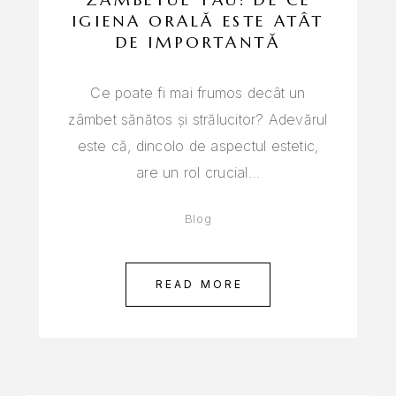
IGIENA ORALĂ ESTE ATÂT
DE IMPORTANTĂ
Ce poate fi mai frumos decât un
zâmbet sănătos și strălucitor? Adevărul
este că, dincolo de aspectul estetic,
are un rol crucial…
Blog
READ MORE