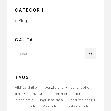
CATEGORII
Blog
CAUTA
TAGS
Albirea dintilor
benzi albire
benzi albire
dinti
Benzi Crest
benzi crest albire dinti
igiena orala
ingrijirea orala
ingrijirea parului
minoxidil
Minoxidil 5
pasta de dinti