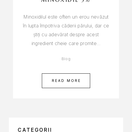
Minoxidilul este often un erou nevăzut
în lupta împotriva căderii părului, dar ce
știți cu adevărat despre acest
ingredient cheie care promite…
Blog
READ MORE
CATEGORII