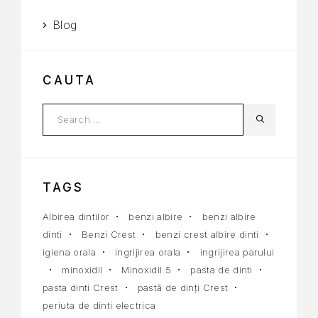
Blog
CAUTA
TAGS
Albirea dintilor
benzi albire
benzi albire
dinti
Benzi Crest
benzi crest albire dinti
igiena orala
ingrijirea orala
ingrijirea parului
minoxidil
Minoxidil 5
pasta de dinti
pasta dinti Crest
pastă de dinți Crest
periuta de dinti electrica